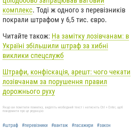
цілодобово запрацював ваговий
комплекс
. Тоді ж одного з перевізників
покрали штрафом у 6,5 тис. євро.
Читайте також:
На замітку лозівчанам: в
Україні збільшили штраф за хибні
виклики спецслужб
Штрафи, конфіскація, арешт: чого чекати
лозівчанам за порушення правил
дорожнього руху
Якщо ви помітили помилку, виділіть необхідний текст і натисніть Ctrl + Enter, щоб
повідомити про це редакцію
#штраф
#перевізники
#вантаж
#пасажири
#закон