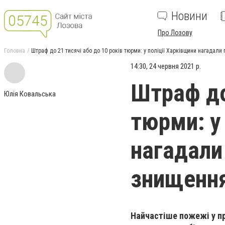
Новини
Про Лозову
Головна
Штраф до 21 тисячі або до 10 років тюрми: у поліції Харківщини нагадали
14:30, 24 червня 2021 р.
Штраф до
Юлія Ковальська
тюрми: у
нагадали
знищення
Найчастіше пожежі у пр