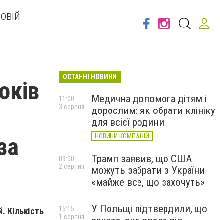
овій
ОСТАННІ НОВИНИ
оків
Медична допомога дітям і
11:00
3 серпня
дорослим: як обрати клініку
для всієї родини
НОВИНИ КОМПАНІЙ
за
Трамп заявив, що США
09:00
2 серпня
можуть забрати з України
«майже все, що захочуть»
У Польщі підтвердили, що
15:15
. Кількість
1 серпня