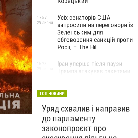
Корецький
Усіх сенаторів США
17:57
29 липня
запросили на переговори із
Зеленським для
обговорення санкцій проти
Росії, – The Hill
Іран уперше після паузи
15:23
29 липня
Трампа атакував ракетами
американську базу
ТОП НОВИНИ
Уряд схвалив і направив
до парламенту
законопроєкт про