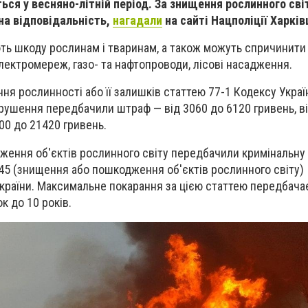
ся у весняно-літній період. За знищення рослинного сві
на відповідальність,
нагадали
на сайті Нацполіції Харкі
ть шкоду рослинам і тваринам, а також можуть спричинити
електромереж, газо- та нафтопроводи, лісові насадження.
ня рослинності або її залишків статтею 77-1 Кодексу Украї
порушення передбачили штраф
—
від 3060 до 6120 гривень, 
00 до 21420 гривень.
ження об'єктів рослинного світу передбачили кримінальну
 245 (знищення або пошкодження об'єктів рослинного світу)
країни. Максимальне покарання за цією статтею передбача
к до 10 років.