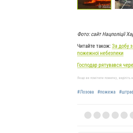
Фото: сайт Нацполіції Х
Читайте також:
За добу з
пожежної небезпеки
Господар рятувався чере
Якщо ви помітили помилку, виділіть нео
#Лозова
#пожежа
#штра