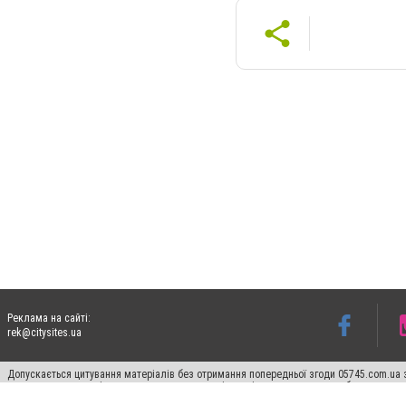
Реклама на сайті:
rek@citysites.ua
Допускається цитування матеріалів без отримання попередньої згоди 05745.com.ua з
пошукових систем гіперпосилання на цитовані статті не нижче другого абзацу в тек