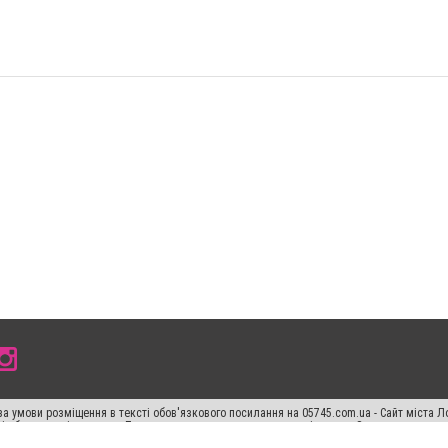
а умови розміщення в тексті обов'язкового посилання на 05745.com.ua - Сайт міста Л
сті або в якості джерела. Порушення виняткових прав переслідується Законом.