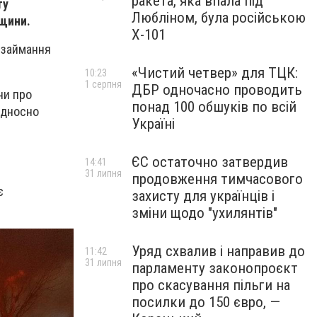
ракета, яка впала під
ту
Любліном, була російською
вщини.
Х-101
 займання
«Чистий четвер» для ТЦК:
10:23
1 серпня
ДБР одночасно проводить
ни про
понад 100 обшуків по всій
відносно
Україні
ЄС остаточно затвердив
14:41
31 липня
продовження тимчасового
є
захисту для українців і
зміни щодо "ухилянтів"
Уряд схвалив і направив до
11:42
31 липня
парламенту законопроєкт
про скасування пільги на
посилки до 150 євро, —