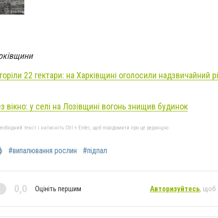
арківщини
горіли 22 гектари: на Харківщині оголосили надзвичайний р
з вікно: у селі на Лозівщині вогонь знищив будинок
бхідний текст і натисніть Ctrl + Enter, щоб повідомити про це редакцію
ф
#випалювання рослин
#підпал
0,0
Оцініть першим
Авторизуйтесь
, щоб