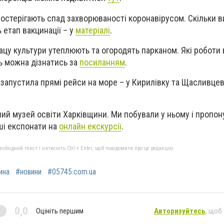
постерігають спад захворюваності коронавірусом. Скільки в
 етап вакцинації – у
матеріалі
.
лацу культури утеплюють та огородять парканом. Які роботи
ь можна дізнатись за
посиланням
.
 запустила прямі рейси на море – у Кирилівку та Щасливцев
ний музей освіти Харківщини. Ми побували у ньому і пропо
ші експонати на
онлайн екскурсії
.
бхідний текст і натисніть Ctrl + Enter, щоб повідомити про це редакцію
ина
#новини
#05745.com.ua
0,0
Оцініть першим
Авторизуйтесь
, щоб