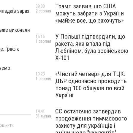
Трамп заявив, що США
09:00
ипадків зараз
2 серпня
можуть забрати з України
«майже все, що захочуть»
 вже виконали
У Польщі підтвердили, що
15:15
1 серпня
ракета, яка впала під
е. Графік
Любліном, була російською
Х-101
нуємо
«Чистий четвер» для ТЦК:
10:23
1 серпня
ДБР одночасно проводить
понад 100 обшуків по всій
Україні
ЄС остаточно затвердив
14:41
31 липня
продовження тимчасового
захисту для українців і
 оцінити
зміни щодо "ухилянтів"