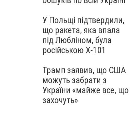
обшуків по всій Україні
У Польщі підтвердили,
що ракета, яка впала
під Любліном, була
російською Х-101
Трамп заявив, що США
можуть забрати з
України «майже все, що
захочуть»