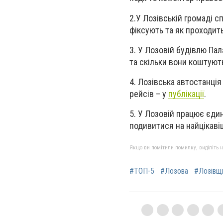
2.У Лозівській громаді с
фіксують та як проходить
3. У Лозовій будівлю Па
та скільки вони коштуют
4. Лозівська автостанція
рейсів – у
публікації
.
5. У Лозовій працює єди
подивитися на найцікаві
Якщо ви помітили помилку, виділіть нео
#ТОП-5
#Лозова
#Лозівщ