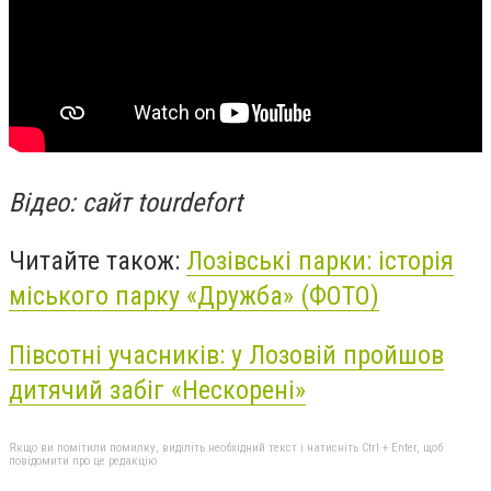
Відео: сайт tourdefort
Читайте також:
Лозівські парки: історія
міського парку «Дружба» (ФОТО)
Півсотні учасників: у Лозовій пройшов
дитячий забіг «Нескорені»
Якщо ви помітили помилку, виділіть необхідний текст і натисніть Ctrl + Enter, щоб
повідомити про це редакцію