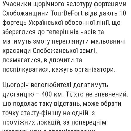
Учасники щорічного велотуру фортецями
Слобожанщини TourDeFort відвідають 10
фортець Української оборонної лінії, що
збереглися до теперішніх часів та
матимуть змогу переглянути мальовничі
краєвиди Слобожанської землі,
позмагатися, відпочити та
поспілкуватися, кажуть організатори.
Цьогоріч велолюбителі долатимуть
дистанцію – 400 км. Ті, хто не впевнений,
що подолає таку відстань, може обрати
точку старту-фінішу на одній із
проміжних локацій, за попереднім