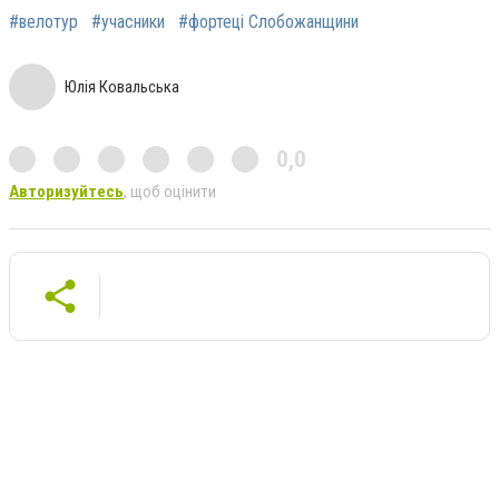
#велотур
#учасники
#фортеці Слобожанщини
Юлія Ковальська
0,0
Авторизуйтесь
, щоб оцінити