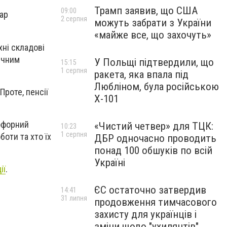
Трамп заявив, що США
09:00
тар
2 серпня
можуть забрати з України
«майже все, що захочуть»
хні складові
ичним
У Польщі підтвердили, що
15:15
1 серпня
ракета, яка впала під
Любліном, була російською
Проте, пенсії
Х-101
офорний
«Чистий четвер» для ТЦК:
10:23
1 серпня
боти та хто їх
ДБР одночасно проводить
понад 100 обшуків по всій
Україні
ії
.
ЄС остаточно затвердив
14:41
31 липня
продовження тимчасового
захисту для українців і
зміни щодо "ухилянтів"