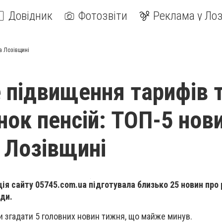
Довідник
Фотозвіти
Реклама у Лоз
а Лозівщині
підвищення тарифів 
нок пенсій: ТОП-5 нов
 Лозівщині
ція сайту 05745.com.ua підготувала близько 25 новин про 
ди.
 згадати 5 головних новин тижня, що майже минув.