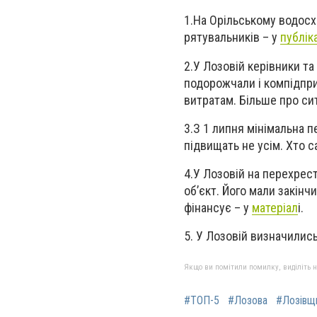
1.На Орільському водосх
рятувальників – у
публіка
2.
У Лозовій керівники т
подорожчали і компідпри
витратам. Більше про си
3.
З 1 липня мінімальна пе
підвищать не усім. Хто 
4.
У Лозовій на перехрес
об’єкт. Його мали закінч
фінансує – у
матеріал
і.
5.
У Лозовій визначились,
Якщо ви помітили помилку, виділіть нео
#ТОП-5
#Лозова
#Лозівщ