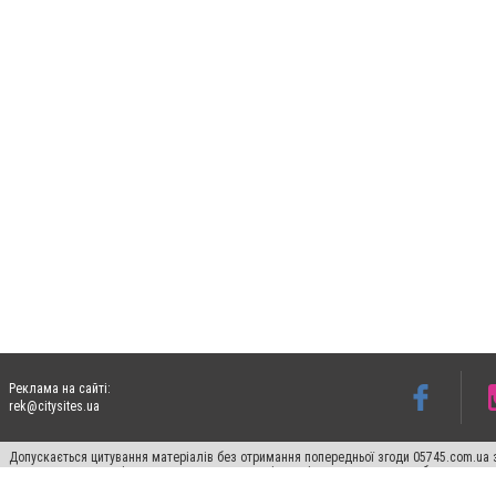
Реклама на сайті:
rek@citysites.ua
Допускається цитування матеріалів без отримання попередньої згоди 05745.com.ua з
пошукових систем гіперпосилання на цитовані статті не нижче другого абзацу в тек