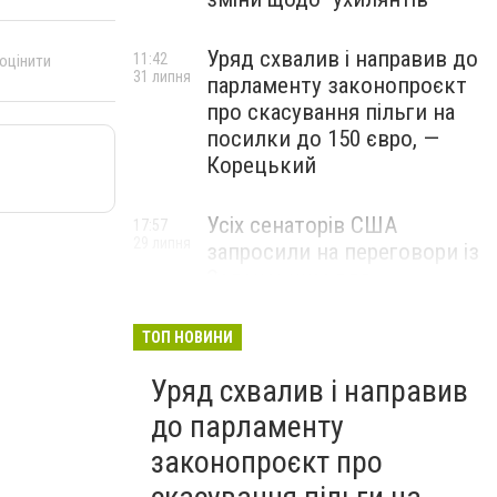
Уряд схвалив і направив до
11:42
 оцінити
31 липня
парламенту законопроєкт
про скасування пільги на
посилки до 150 євро, —
Корецький
Усіх сенаторів США
17:57
29 липня
запросили на переговори із
Зеленським для
обговорення санкцій проти
Росії, – The Hill
ТОП НОВИНИ
Уряд схвалив і направив
до парламенту
законопроєкт про