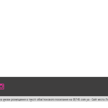
а умови розміщення в тексті обов'язкового посилання на 05745.com.ua - Сайт міста Л
сті або в якості джерела. Порушення виняткових прав переслідується Законом.