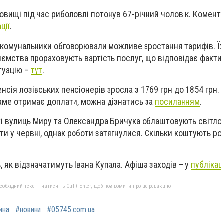
овищі під час риболовлі потонув 67-річний чоловік. Комен
ції
.
а комунальники обговорювали можливе зростання тарифів. Ї
ємства прораховують вартість послуг, що відповідає факт
туацію –
тут
.
нсія лозівських пенсіонерів зросла з 1769 грн до 1854 грн. 
саме отримає доплати, можна дізнатись за
посиланням
.
ті вулиць Миру та Олександра Бричука облаштовують світл
ити у червні, однак роботи затягнулися. Скільки коштують ро
 як відзначатимуть Івана Купала. Афіша заходів – у
публікац
бхідний текст і натисніть Ctrl + Enter, щоб повідомити про це редакцію
ина
#новини
#05745.com.ua