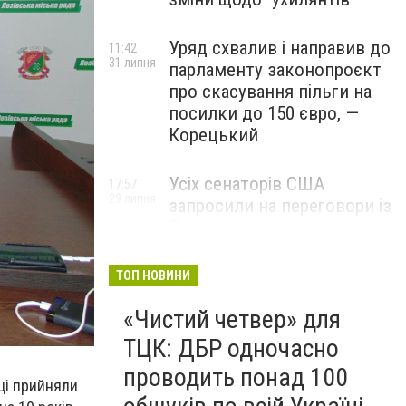
Уряд схвалив і направив до
11:42
31 липня
парламенту законопроєкт
про скасування пільги на
посилки до 150 євро, —
Корецький
Усіх сенаторів США
17:57
29 липня
запросили на переговори із
Зеленським для
обговорення санкцій проти
Росії, – The Hill
ТОП НОВИНИ
«Чистий четвер» для
ТЦК: ДБР одночасно
проводить понад 100
ці прийняли