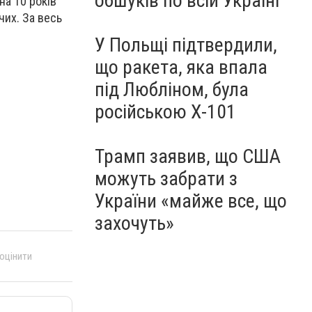
обшуків по всій Україні
на 10 років
их. За весь
У Польщі підтвердили,
що ракета, яка впала
під Любліном, була
російською Х-101
Трамп заявив, що США
можуть забрати з
України «майже все, що
захочуть»
 оцінити