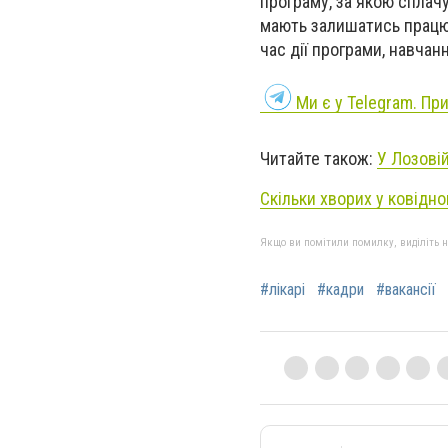
програму, за якою сплачу
мають залишатись працю
час дії програми, навча
Ми є у
Telegram
. Пр
Читайте також:
У Лозові
Скільки хворих у ковідно
Якщо ви помітили помилку, виділіть нео
#лікарі
#кадри
#вакансії