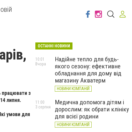
овій
ОСТАННІ НОВИНИ
арів,
Надійне тепло для будь-
10:01
Вчора
якого сезону: ефективне
обладнання для дому від
магазину Акватерм
НОВИНИ КОМПАНІЙ
ь працювати з
14 липня.
Медична допомога дітям і
11:00
3 серпня
дорослим: як обрати клініку
Які умови для
для всієї родини
НОВИНИ КОМПАНІЙ