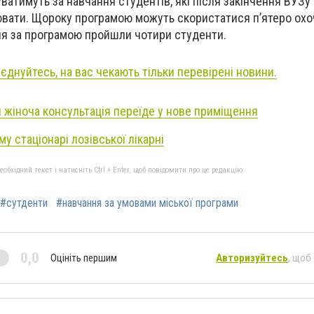
ватимуть за навчання студентів, які після закінчення ВУЗу 
вати. Щороку програмою можуть скористатися п’ятеро охоч
ння за програмою пройшли чотири студенти.
иєднуйтесь, на вас чекають тільки перевірені новини.
й жіноча консультація переїде у нове приміщення
му стаціонарі лозівської лікарні
бхідний текст і натисніть Ctrl + Enter, щоб повідомити про це редакцію
#сутденти
#навчання за умовами міської програми
0,0
Оцініть першим
Авторизуйтесь
, щоб