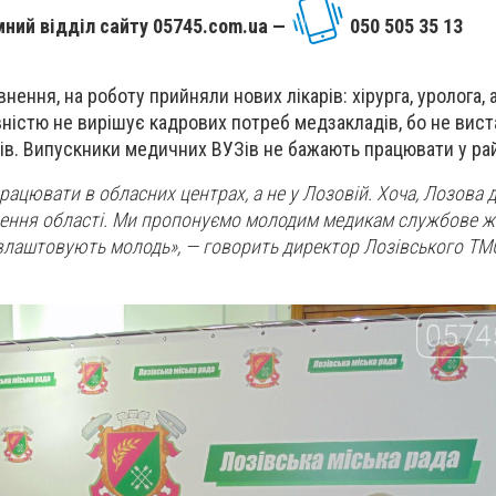
ний відділ сайту 05745.com.ua —
050 505 35 13
ення, на роботу прийняли нових лікарів: хірурга, уролога, 
овністю не вирішує кадрових потреб медзакладів, бо не вис
арів. Випускники медичних ВУЗів не бажають працювати у ра
ацювати в обласних центрах, а не у Лозовій. Хоча, Лозова д
лення області. Ми пропонуємо молодим медикам службове жи
 влаштовують молодь», — говорить директор Лозівського ТМ