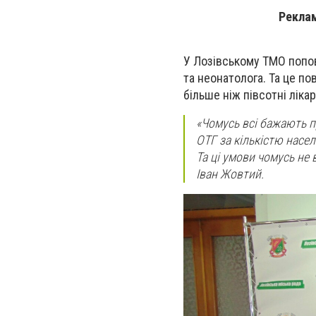
Реклам
У Лозівському ТМО поповн
та неонатолога. Та це п
більше ніж півсотні лік
«Чомусь всі бажають пр
ОТГ за кількістю насе
Та ці умови чомусь не
Іван Жовтий.