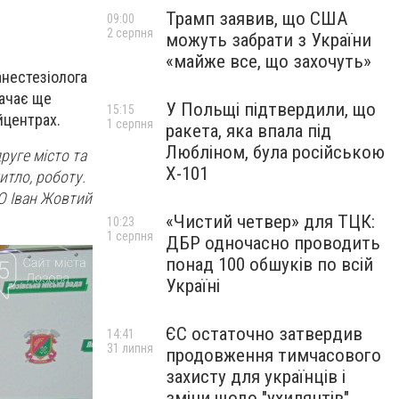
Трамп заявив, що США
09:00
2 серпня
можуть забрати з України
«майже все, що захочуть»
анестезіолога
тачає ще
У Польщі підтвердили, що
15:15
йцентрах.
1 серпня
ракета, яка впала під
Любліном, була російською
руге місто та
Х-101
тло, роботу.
О Іван Жовтий
«Чистий четвер» для ТЦК:
10:23
1 серпня
ДБР одночасно проводить
понад 100 обшуків по всій
Україні
ЄС остаточно затвердив
14:41
31 липня
продовження тимчасового
захисту для українців і
зміни щодо "ухилянтів"