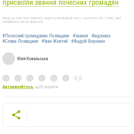
присвоїли звання почесних громадян
Якщо ви помітили помилку, виділіть необхідний текст і натисніть Ctrl + Enter, щоб
повідомити про це редакцію
#Почесний громадянин Лозівщини
#звання
#відзнака
#Слава Лозівщини
#Іван Жовтий
#Андрій Воронкін
Юлія Ковальська
0,0
Авторизуйтесь
, щоб оцінити