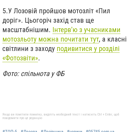
5.У Лозовій пройшов мотозліт «Пил
доріг». Цьогоріч захід став ще
масштабнішим.
Інтерв’ю з учасниками
мотозльоту можна почитати тут
, а класні
світлини з заходу
подивитися у розділі
«Фотозвіти»
.
Фото: спільнота у ФБ
Якщо ви помітили помилку, виділіть необхідний текст і натисніть Ctrl + Enter, щоб
повідомити про це редакцію
#ТОП-5
#Лозова
#Лозівщина
#новини
#05745.com.ua