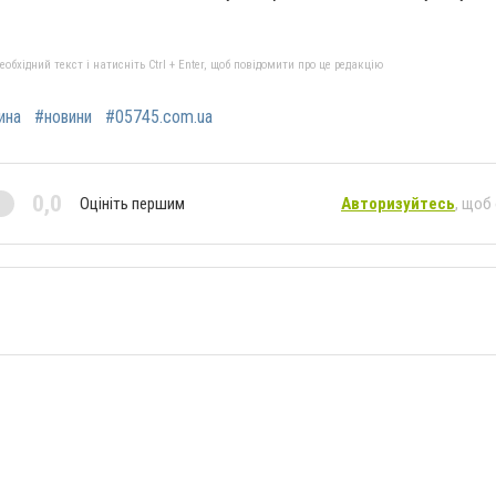
бхідний текст і натисніть Ctrl + Enter, щоб повідомити про це редакцію
ина
#новини
#05745.com.ua
0,0
Оцініть першим
Авторизуйтесь
, щоб