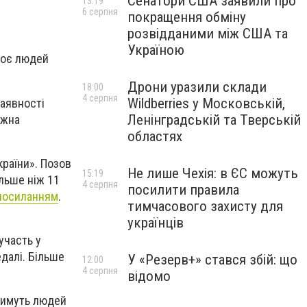
Сенатори США заявили про
13:19
6 серпня
покращення обміну
розвідданими між США та
Україною
двоє людей
Дрони уразили склади
18:00
4 серпня
Wildberries у Московській,
наявності
Ленінградській та Тверській
ожна
областях
країни». Позов
Не лише Чехія: в ЄС можуть
15:19
ільше ніж 11
4 серпня
посилити правила
посиланням
.
тимчасового захисту для
українців
участь у
едалі. Більше
У «Резерв+» стався збій: що
12:00
4 серпня
відомо
атимуть людей