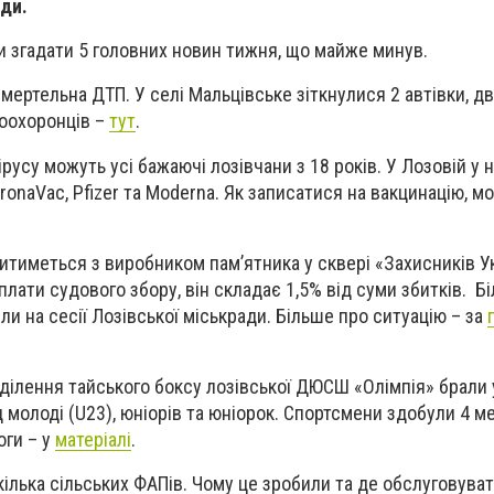
ди.
 згадати 5 головних новин тижня, що майже минув.
смертельна ДТП. У селі Мальцівське зіткнулися 2 автівки, 
воохоронців –
тут
.
русу можуть усі бажаючі лозівчани з 18 років. У Лозовій у 
ronaVac, Pfizer та Moderna. Як записатися на вакцинацію, м
дитиметься з виробником пам’ятника у сквері «Захисників У
плати судового збору, він складає 1,5% від суми збитків. Б
или на сесії Лозівської міськради. Більше про ситуацію – за
дділення тайського боксу лозівської ДЮСШ «Олімпія» брали 
 молоді (U23), юніорів та юніорок. Спортсмени здобули 4 м
оги – у
матеріалі
.
 кілька сільських ФАПів. Чому це зробили та де обслуговув