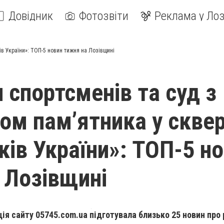
Довідник
Фотозвіти
Реклама у Лоз
ів України»: ТОП-5 новин тижня на Лозівщині
 спортсменів та суд з
ом пам’ятника у сквер
ків України»: ТОП-5 н
 Лозівщині
ція сайту 05745.com.ua підготувала близько 25 новин про 