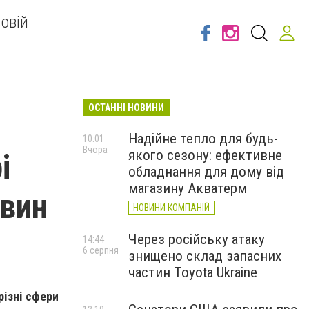
овій
ОСТАННІ НОВИНИ
Надійне тепло для будь-
10:01
Вчора
якого сезону: ефективне
і
обладнання для дому від
магазину Акватерм
овин
НОВИНИ КОМПАНІЙ
Через російську атаку
14:44
6 серпня
знищено склад запасних
частин Toyota Ukraine
різні сфери