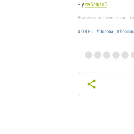
– у
публікації
.
Якщо ви помітили помилку, виділіть нео
#ТОП-5
#Лозова
#Лозівщ