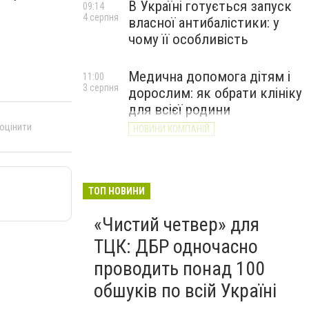
В Україні готується запуск
09:14
4 серпня
власної антибалістики: у
чому її особливість
Медична допомога дітям і
11:00
3 серпня
дорослим: як обрати клініку
для всієї родини
 оцінити
НОВИНИ КОМПАНІЙ
ТОП НОВИНИ
«Чистий четвер» для
ТЦК: ДБР одночасно
проводить понад 100
обшуків по всій Україні