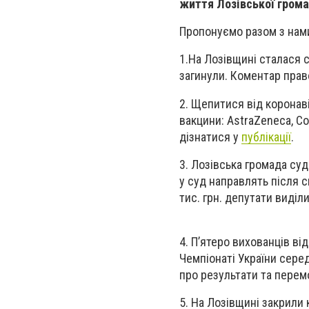
життя Лозівської грома
Пропонуємо разом з нами
1.На Лозівщині сталася 
загинули. Коментар пра
2. Щепитися від коронаві
вакцини: AstraZeneca, Co
дізнатися у
публікації
.
3. Лозівська громада су
у суд направлять після с
тис. грн. депутати виділ
4. П’ятеро вихованців ві
Чемпіонаті України серед
про результати та перем
5. На Лозівщині закрили