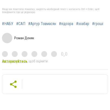
Якщо ви помітили помилку, виділіть необхідний текст і натисніть Ctrl + Enter, щоб
повідомити про це редакцію
#НАБУ
#САП
#Артур Товмасян
#підозра
#ххабар
#гроші
Роман Деняк
0,0
Авторизуйтесь
, щоб оцінити