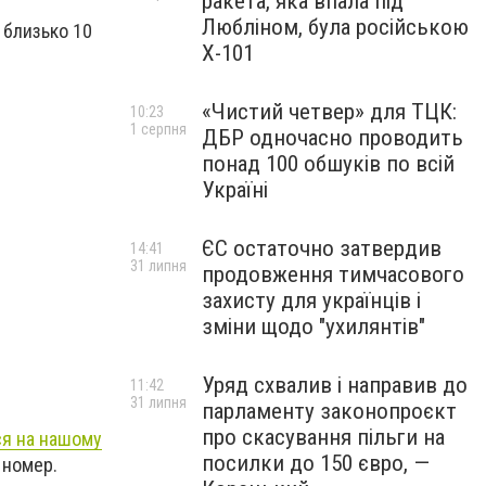
ракета, яка впала під
Любліном, була російською
 близько 10
Х-101
«Чистий четвер» для ТЦК:
10:23
1 серпня
ДБР одночасно проводить
понад 100 обшуків по всій
Україні
ЄС остаточно затвердив
14:41
31 липня
продовження тимчасового
захисту для українців і
зміни щодо "ухилянтів"
Уряд схвалив і направив до
11:42
31 липня
парламенту законопроєкт
про скасування пільги на
ся на нашому
посилки до 150 євро, —
 номер.