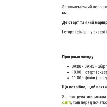
Загальноміський велопро
км.
Де старт та який маршр
І старт і фініш – у сквері
Програма заходу
09:00 - 09:45 – збі
10.00 – старт (скве
11.00 – фініш (скве
Що потрібно, щоб взяти
Зареєструватися можна 
сайті
, тоді перед початк