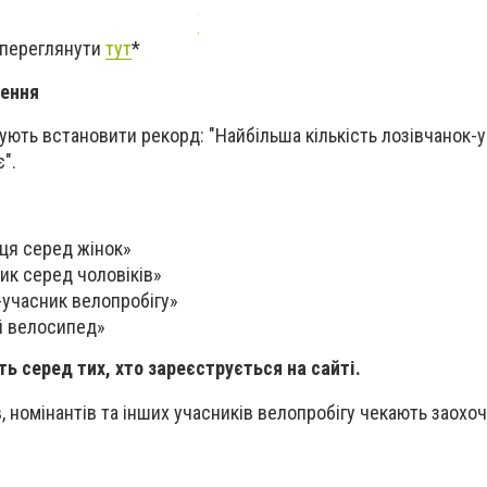
 переглянути
тут
*
ження
нують встановити рекорд: "Найбільша кількість лозівчанок-
".
ця серед жінок»
ик серед чоловіків»
учасник велопробігу»
й велосипед»
ь серед тих, хто зареєструється на сайті.
, номінантів та інших учасників велопробігу чекають заохо