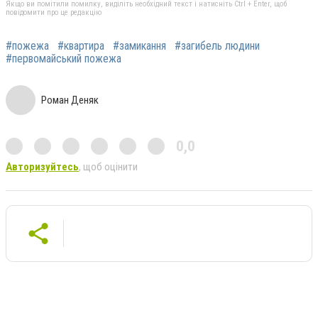
Якщо ви помітили помилку, виділіть необхідний текст і натисніть Ctrl + Enter, щоб
повідомити про це редакцію
#пожежа
#квартира
#замикання
#загибель людини
#первомайський пожежа
Роман Деняк
0,0
Авторизуйтесь
, щоб оцінити