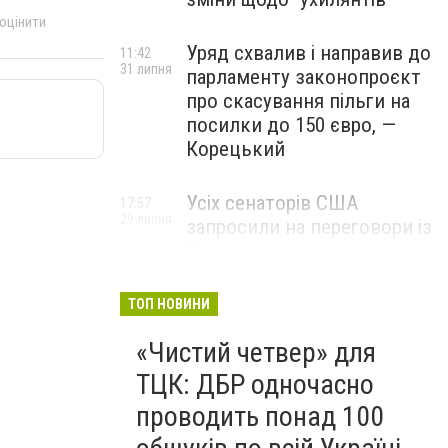
 оцінити
Уряд схвалив і направив до
11:42
31 липня
парламенту законопроєкт
про скасування пільги на
посилки до 150 євро, —
Корецький
Усіх сенаторів США
17:57
29 липня
запросили на переговори із
Зеленським для
обговорення санкцій проти
Росії, – The Hill
ТОП НОВИНИ
«Чистий четвер» для
ТЦК: ДБР одночасно
проводить понад 100