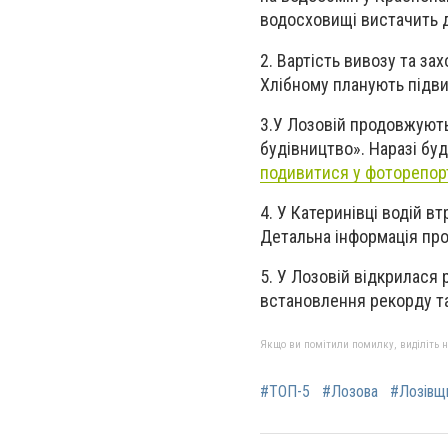
водосховищі вистачить д
2. Вартість вивозу та за
Хлібному планують підви
3.У Лозовій продовжуют
будівництво». Наразі буд
подивитися у фоторепор
4. У Катеринівці водій в
Детальна інформація про
5. У Лозовій відкрилася 
встановлення рекорду та
Якщо ви помітили помилку, виділіть нео
#ТОП-5
#Лозова
#Лозівщ