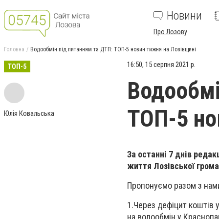
Новини
Про Лозову
Головна
Водообмін під питанням та ДТП: ТОП-5 новин тижня на Лозівщині
16:50, 15 серпня 2021 р.
ТОП-5
Водообмі
ТОП-5 но
Юлія Ковальська
За останні 7 днів редак
життя Лозівської грома
Пропонуємо разом з нами
1.Через дефіцит коштів 
на водообмін у Краснопа