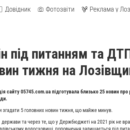
Довідник
Фотозвіти
Реклама у Лоз
н під питанням та ДТП
вин тижня на Лозівщи
ція сайту 05745.com.ua підготувала близько 25 новин про 
ди.
 згадати 5 головних новин тижня, що майже минув.
у держави та через те, що у Держбюджеті на 2021 рік не вр
влівському водосховищі, поповнення залишається під пита