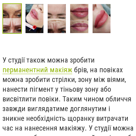
У студії також можна зробити
перманентний макіяж
брів, на повіках
можна зробити стрілки, зону між віями,
нанести пігмент у тіньову зону або
висвітлити повіки. Таким чином обличчя
завжди виглядатиме доглянутим і
зникне необхідність щоранку витрачати
час на нанесення макіяжу. У студії можна