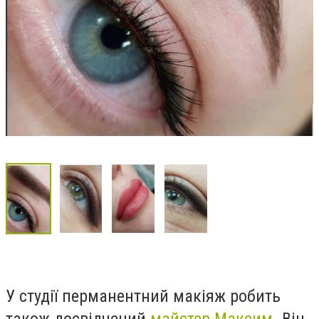
У студії перманентний макіяж робить
також досвідчений
майстер Максим
. Він