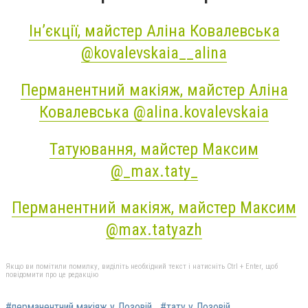
Ін’єкції, майстер Аліна Ковалевська
@
kovalevskaia__alina
Перманентний макіяж, майстер
Аліна
Ковалевська @
alina.kovalevskaia
Татуювання, майстер Максим
@
_max.taty_
Перманентний макіяж, майстер Максим
@
max.tatyazh
Якщо ви помітили помилку, виділіть необхідний текст і натисніть Ctrl + Enter, щоб
повідомити про це редакцію
#перманентний макіяж у Лозовій
#тату у Лозовій