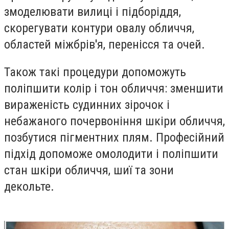
змоделювати вилиці і підборіддя,
скорегувати контури овалу обличчя,
областей міжбрів'я, перенісся та очей.
Також такі процедури допоможуть
поліпшити колір і тон обличчя: зменшити
вираженість судинних зірочок і
небажаного почервоніння шкіри обличчя,
позбутися пігментних плям. Професійний
підхід допоможе омолодити і поліпшити
стан шкіри обличчя, шиї та зони
декольте.