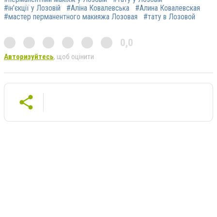
#ін'єкції у Лозовій
#Аліна Ковалевська
#Алина Ковалевская
#мастер перманентного макияжа Лозовая
#тату в Лозовой
0,0
Авторизуйтесь
, щоб оцінити