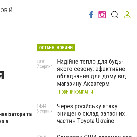
овій
ОСТАННІ НОВИНИ
Надійне тепло для будь-
10:01
7 серпня
якого сезону: ефективне
я
обладнання для дому від
магазину Акватерм
НОВИНИ КОМПАНІЙ
Через російську атаку
14:44
6 серпня
знищено склад запасних
налізатори та
частин Toyota Ukraine
на в