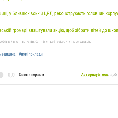
щині, у Близнюківській ЦРЛ, реконструюють головний корпу
вській громаді влаштували акцію, щоб зібрати дітей до шко
бхідний текст і натисніть Ctrl + Enter, щоб повідомити про це редакцію
медицина
#нові прилади
0,0
Оцініть першим
Авторизуйтесь
, щоб