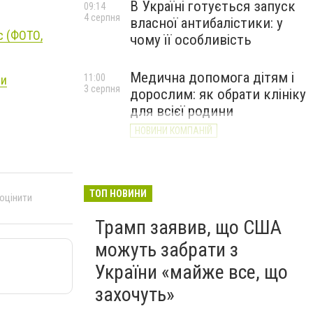
В Україні готується запуск
09:14
4 серпня
власної антибалістики: у
c (ФОТО,
чому її особливість
Медична допомога дітям і
11:00
ли
3 серпня
дорослим: як обрати клініку
для всієї родини
НОВИНИ КОМПАНІЙ
ТОП НОВИНИ
 оцінити
Трамп заявив, що США
можуть забрати з
України «майже все, що
захочуть»