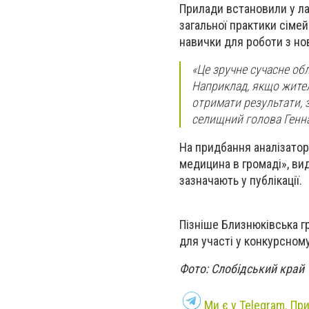
Прилади встановили у лаб
загальної практики сіме
навички для роботи з н
«Це зручне сучасне об
Наприклад, якщо жител
отримати результати, 
селищний голова Генна
На придбання аналізатор
медицина в громаді», ви
зазначають у публікації.
Пізніше Близнюківська г
для участі у конкурсном
Фото: Слобідський край
Ми є у Telegram. Пр