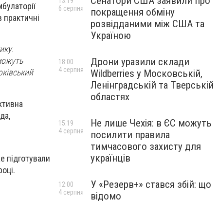
Сенатори США заявили про
13:19
мбулаторії
6 серпня
покращення обміну
в практичні
розвідданими між США та
Україною
ику.
зможуть
Дрони уразили склади
18:00
4 серпня
юківський
Wildberries у Московській,
Ленінградській та Тверській
областях
ктивна
да,
Не лише Чехія: в ЄС можуть
15:19
4 серпня
посилити правила
тимчасового захисту для
українців
е підготували
оці.
У «Резерв+» стався збій: що
12:00
4 серпня
відомо