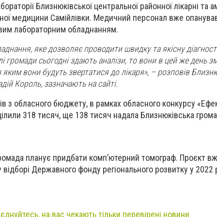
ораторії Близнюківської центральної районної лікарні та а
йної медицини Самійлівки. Медичний персонал вже опанува
овим лабораторним обладнанням.
ладнання, яке дозволяє проводити швидку та якісну діагност
і громади сьогодні здають аналізи, то вони в цей же день 
з яким вони будуть звертатися до лікаря», – розповів Близн
дій Король, зазначають на сайті.
ів з обласного бюджету, в рамках обласного конкурсу «Ефе
ділили 318 тисяч, ще 138 тисяч надала Близнюківська грома
ромада планує придбати комп’ютерний томограф. Проєкт вж
у відборі Державного фонду регіонального розвитку у 2022 р
иєднуйтесь, на вас чекають тільки перевірені новини