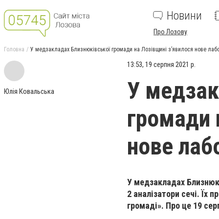
Новини
Про Лозову
Головна
У медзакладах Близнюківської громади на Лозівщині з’явилося нове ла
13:53, 19 серпня 2021 р.
У медзак
Юлія Ковальська
громади 
нове лаб
У медзакладах Близнюкі
2 аналізатори сечі. Їх
громаді». Про це 19 се