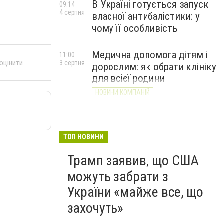
В Україні готується запуск
09:14
4 серпня
власної антибалістики: у
чому її особливість
Медична допомога дітям і
11:00
 оцінити
3 серпня
дорослим: як обрати клініку
для всієї родини
НОВИНИ КОМПАНІЙ
ТОП НОВИНИ
Трамп заявив, що США
можуть забрати з
України «майже все, що
захочуть»