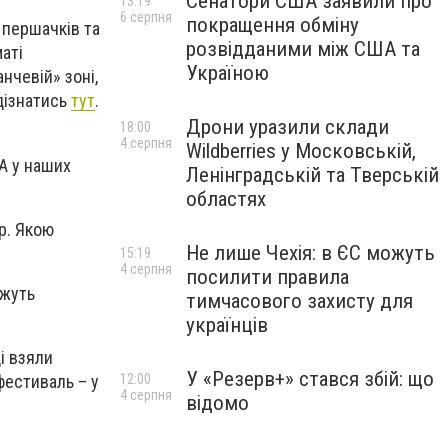
Сенатори США заявили про
13:19
6 серпня
покращення обміну
я першачків та
розвідданими між США та
аті
Україною
нчевій» зоні,
дізнатись
тут
.
Дрони уразили склади
18:00
4 серпня
Wildberries у Московській,
 А у наших
Ленінградській та Тверській
областях
р. Якою
Не лише Чехія: в ЄС можуть
15:19
4 серпня
посилити правила
ожуть
тимчасового захисту для
українців
і взяли
У «Резерв+» стався збій: що
12:00
фестиваль – у
4 серпня
відомо