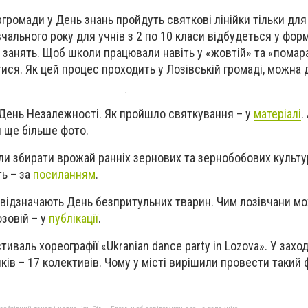
ергромади у День знань пройдуть святкові лінійки тільки дл
чального року для учнів з 2 по 10 класи відбудеться у форм
 занять.
Щоб школи працювали навіть у «жовтій» та «помара
ися. Як цей процес проходить у Лозівській громаді, можна 
 День Незалежності. Як пройшло святкування – у
матеріалі
.
 ще більше фото.
ли збирати врожай ранніх зернових та зернобобових культу
ть – за
посиланням
.
ті відзначають День безпритульних тварин. Чим лозівчани м
зовій – у
публікації
.
тиваль хореографії «Ukranian dance party in Lozova». У заход
ів – 17 колективів. Чому у місті вирішили провести такий 