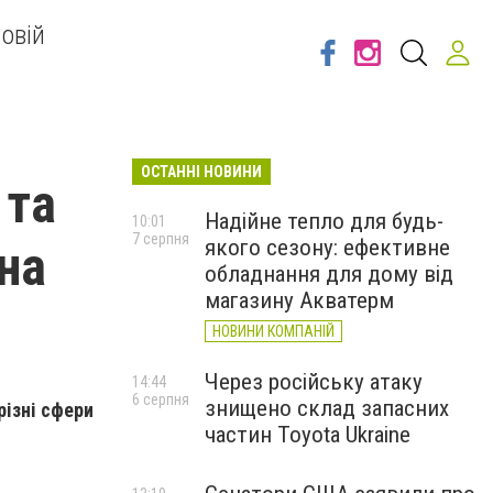
овій
ОСТАННІ НОВИНИ
 та
Надійне тепло для будь-
10:01
7 серпня
якого сезону: ефективне
на
обладнання для дому від
магазину Акватерм
НОВИНИ КОМПАНІЙ
Через російську атаку
14:44
6 серпня
знищено склад запасних
різні сфери
частин Toyota Ukraine