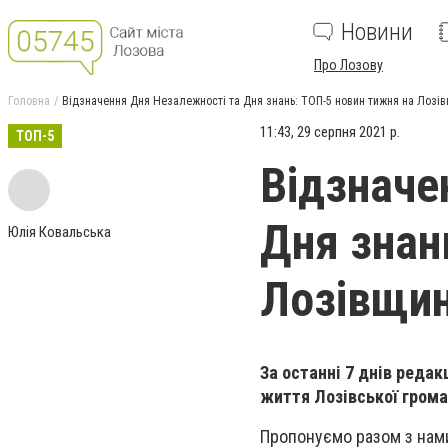
Новини
Про Лозову
Головна
Відзначення Дня Незалежності та Дня знань: ТОП-5 новин тижня на Лозів
11:43, 29 серпня 2021 р.
ТОП-5
Відзначе
Дня знан
Юлія Ковальська
Лозівщин
За останні 7 днів редак
життя Лозівської грома
Пропонуємо разом з нами