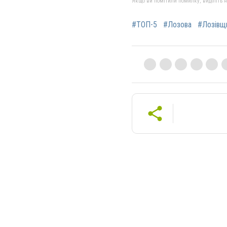
Якщо ви помітили помилку, виділіть нео
#ТОП-5
#Лозова
#Лозівщ