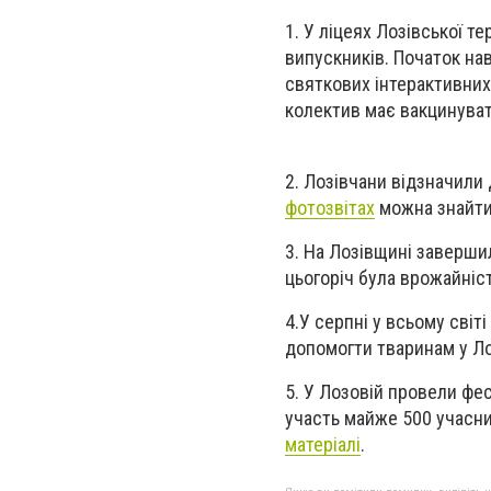
1. У ліцеях Лозівської т
випускників. Початок нав
святкових інтерактивних
колектив має вакцинуват
2. Лозівчани відзначили
фотозвітах
можна знайти
3. На Лозівщині заверши
цьогоріч була врожайніс
4.У серпні у всьому сві
допомогти тваринам у Ло
5. У Лозовій провели фес
участь майже 500 учасник
матеріалі
.