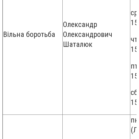
ср
15
Олександр
Вільна боротьба
Олександрович
чт
Шаталюк
15
пт
15
сб
15
пн
(Л