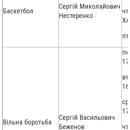
Сергій Миколайович
Баскетбол
чт
Нестеренко
ХА
пт
пн
17
вт
16
ср
17
Сергій Васильович
Вільна боротьба
чт
Беженов