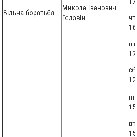
17
Микола Іванович
Вільна боротьба
чт
Головін
16
пт
17
сб
12
пн
15
вт
15