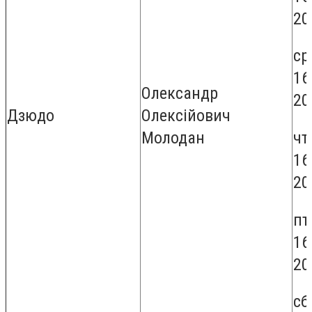
20
ср
16
Олександр
20
Дзюдо
Олексійович
чт
Молодан
16
20
пт
16
20
сб