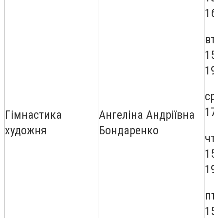
16
вт
15
19
ср
17
Гімнастика
Ангеліна Андріївна
художня
Бондаренко
чт
15
19
пт
15