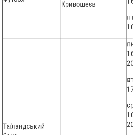
16
Кривошеєв
пт
16
пн
16
20
вт
17
ср
16
20
Таїландський