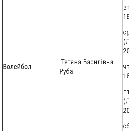
вт
18
ср
(Л
20
Тетяна Василівна
чт
Волейбол
Рубан
18
пт
(Л
20
сб