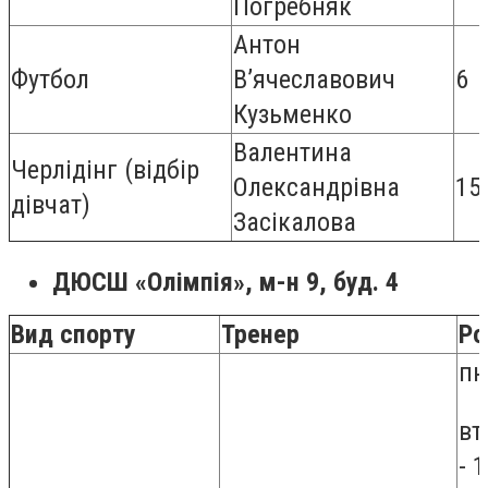
Погребняк
Антон
Футбол
В’ячеславович
6
Кузьменко
Валентина
Черлідінг (відбір
Олександрівна
15 
дівчат)
Засікалова
ДЮСШ «Олімпія», м-н 9, буд. 4
Вид спорту
Тренер
Ро
пн
вт
- 