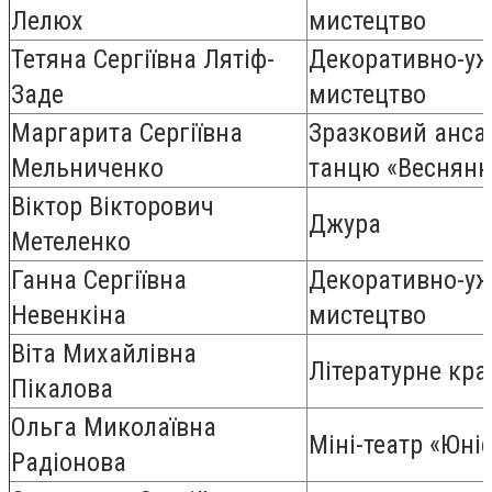
Лелюх
мистецтво
Тетяна Сергіївна Лятіф-
Декоративно-уж
Заде
мистецтво
Маргарита Сергіївна
Зразковий анса
Мельниченко
танцю «Веснянк
Віктор Вікторович
Джура
Метеленко
Ганна Сергіївна
Декоративно-уж
Невенкіна
мистецтво
Віта Михайлівна
Літературне кра
Пікалова
Ольга Миколаївна
Міні-театр «Юні
Радіонова