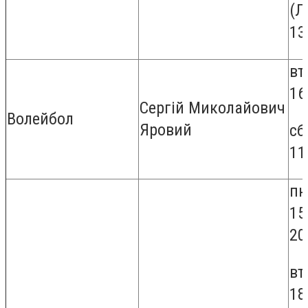
(Л
13
вт,
16
Сергій Миколайович
Волейбол
Яровий
сб
11
пн
15
20
вт
18