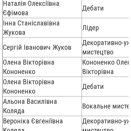
Наталія Олексіївна
Дебати
Єфімова
Інна Станіславівна
Лідер
Жукова
Декоративно-уж
Сергій Іванович Жуков
мистецтво
Олена Вікторівна
Кононенко Оле
Кононенко
Вікторівна
Олена Вікторівна
Дебати
Кононенко
Альона Василівна
Вокальне мисте
Коляда
Вероніка Євгеніївна
Декоративно-уж
Коляда
мистецтво