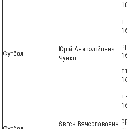
10
пн
16
ср
Юрій Анатолійович
Футбол
16
Чуйко
пт
16
пн
16
ср
Євген Вячеславович
Футбол