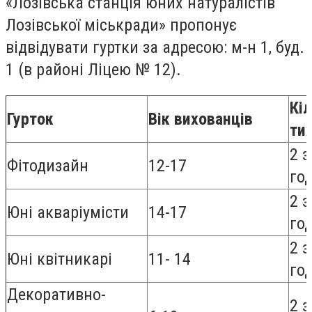
«Лозівська станція юних натуралістів
Лозівської міськради» пропонує
відвідувати гуртки за адресою: м-н 1, буд.
1 (в районі Ліцею № 12).
Кіл
Гурток
Вік вихованців
ти
2 з
Фітодизайн
12-17
го
2 з
Юні акваріумісти
14-17
го
2 з
Юні квітникарі
11- 14
го
Декоративно-
2 з