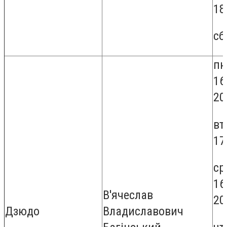
18
сб
пн
16
20
вт
17
ср
16
В'ячеслав
20
Дзюдо
Владиславович