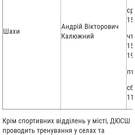
ср
15
Андрій Вікторович
Шахи
чт
Калюжний
15
19
пт
сб
11
Крім спортивних відділень у місті, ДЮСШ
проводить тренування у селах та