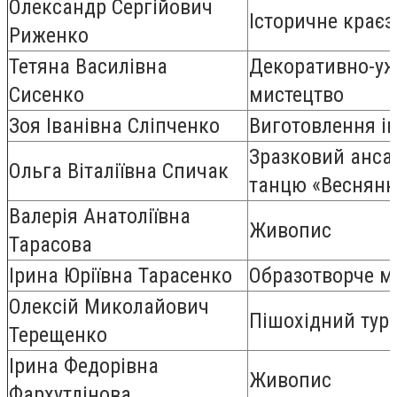
Олександр Сергійович
Історичне крає
Риженко
Тетяна Василівна
Декоративно-уж
Сисенко
мистецтво
Зоя Іванівна Сліпченко
Виготовлення і
Зразковий анса
Ольга Віталіївна Спичак
танцю «Веснянк
Валерія Анатоліївна
Живопис
Тарасова
Ірина Юріївна Тарасенко
Образотворче м
Олексій Миколайович
Пішохідний тур
Терещенко
Ірина Федорівна
Живопис
Фархутдінова