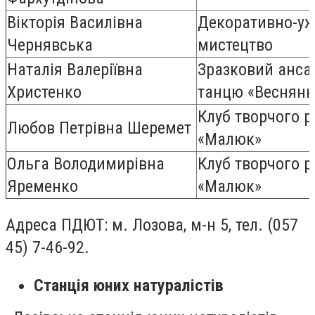
Вікторія Василівна
Декоративно-уж
Чернявська
мистецтво
Наталія Валеріївна
Зразковий анса
Христенко
танцю «Веснянк
Клуб творчого р
Любов Петрівна Шеремет
«Малюк»
Ольга Володимирівна
Клуб творчого р
Яременко
«Малюк»
Адреса ПДЮТ: м. Лозова, м-н 5,
тел. (057
45) 7-46-92.
Станція юних натуралістів