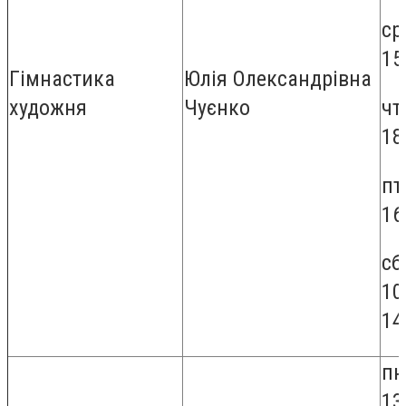
ср
15
Гімнастика
Юлія Олександрівна
чт
художня
Чуєнко
18
пт
16
сб
10
14
пн
13