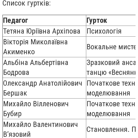
Список гуртків:
Педагог
Гурток
Тетяна Юріївна Архіпова
Психолог
ія
Вікторія Миколаївна
Вокальне мисте
Акименко
Альбіна Альбертівна
Зразковий анса
Бодрова
танцю «Веснянк
Олександр Анатолійович
Початкове техні
Бершак
моделювання
Михайло Вілленович
Початкове техні
Бубир
моделювання
Михайло Валентинович
Становлення. П
В’язовий