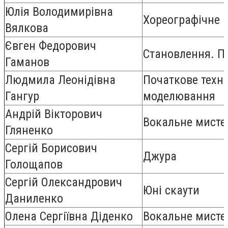
Юлія Володимирівна
Хореографічне 
Вялкова
Євген Федорович
Становлення. П
Гаманов
Людмила Леонідівна
Початкове техні
Гангур
моделювання
Андрій Вікторович
Вокальне мисте
Гляненко
Сергій Борисович
Джура
Голощапов
Сергій Олександрович
Юні скаути
Даниленко
Олена Сергіївна Діденко
Вокальне мисте