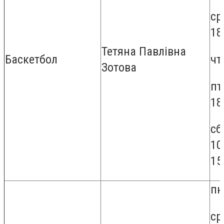
ср
18
Тетяна Павлівна
чт
Баскетбол
Зотова
пт
18
сб
10
15
пн
ср