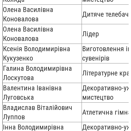
Олена Василівна
Дитяче телебач
Коновалова
Олена Василівна
Лідер
Коновалова
Ксенія Володимирівна
Виготовлення і
Кукузенко
сувенірів
Галина Володимирівна
Літературне кра
Лоскутова
Валентина Іванівна
Декоративно-уж
Луговська
мистецтво
Владислав Віталійович
Атлетична гімн
Луппов
Інна Володимирівна
Декоративно-уж