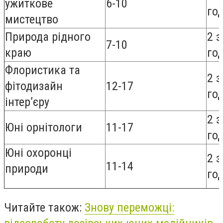
ужиткове
6-10
го
мистецтво
Природа рідного
2 з
7-10
краю
го
Флористика та
2 з
фітодизайн
12-17
го
інтер’єру
2 з
Юні орнітологи
11-17
го
Юні охоронці
2 з
11-14
природи
го
Читайте також:
Знову переможці: