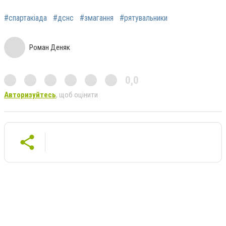
#спартакіада
#дснс
#змагання
#рятувальники
Роман Деняк
0,0
Авторизуйтесь
, щоб оцінити