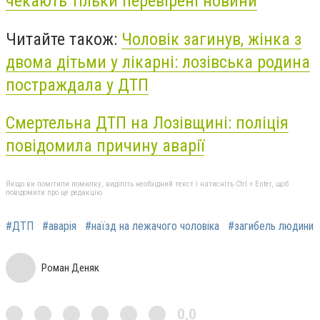
чекають тільки перевірені новини
Читайте також:
Чоловік загинув, жінка з
двома дітьми у лікарні: лозівська родина
постраждала у ДТП
Смертельна ДТП на Лозівщині: поліція
повідомила причину аварії
Якщо ви помітили помилку, виділіть необхідний текст і натисніть Ctrl + Enter, щоб
повідомити про це редакцію
#ДТП
#аварія
#наїзд на лежачого чоловіка
#загибель людини
Роман Деняк
0,0