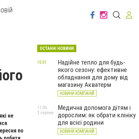
овій
ОСТАННІ НОВИНИ
Надійне тепло для будь-
10:01
якого сезону: ефективне
його
обладнання для дому від
магазину Акватерм
НОВИНИ КОМПАНІЙ
Медична допомога дітям і
11:00
3 серпня
дорослим: як обрати клініку
які не
для всієї родини
ися
вересня по
НОВИНИ КОМПАНІЙ
ть робити