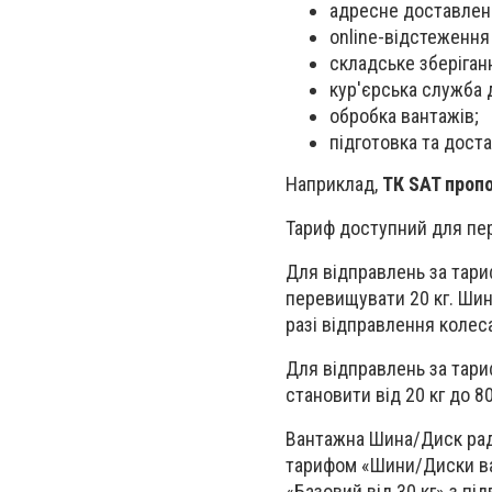
адресне доставлен
online-відстеження
складське зберіган
кур'єрська служба 
обробка вантажів;
підготовка та доста
Наприклад,
ТК SAT про
Тариф доступний для пе
Для відправлень за тари
перевищувати 20 кг. Шин
разі відправлення колес
Для відправлень за тар
становити від 20 кг до 80
Вантажна Шина/Диск раді
тарифом «Шини/Диски ван
«Базовий від 30 кг» з пі