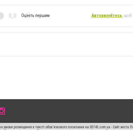
0,0
Оцініть першим
Авторизуйтесь
, щоб
а умови розміщення в тексті обов'язкового посилання на 05745.com.ua - Сайт міста Л
сті або в якості джерела. Порушення виняткових прав переслідується Законом.