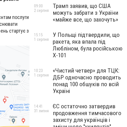
Трамп заявив, що США
09:00
2 серпня
можуть забрати з України
ієнтам послуги
«майже все, що захочуть»
йснювати
ень стартує з
У Польщі підтвердили, що
15:15
1 серпня
ракета, яка впала під
Любліном, була російською
Х-101
«Чистий четвер» для ТЦК:
10:23
1 серпня
ДБР одночасно проводить
понад 100 обшуків по всій
Україні
ЄС остаточно затвердив
14:41
31 липня
продовження тимчасового
захисту для українців і
зміни щодо "ухилянтів"