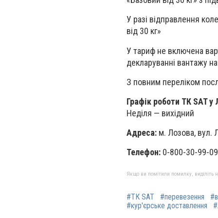
У разі відправлення кол
від 30 кг»
У тариф не включена вар
декларуванні вантажу на 
З повним переліком посл
Графік роботи ТК SAT у 
Неділя — вихідний
Адреса:
м. Лозова, вул. Л
Телефон:
0-800-30-99-09 
Якщо ви помітили помилку, виділіть нео
#ТК SAT
#перевезення
#в
#кур'єрське доставлення
#