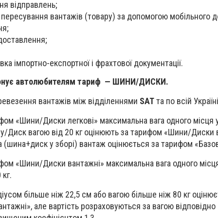
ня відправлень;
 пересування вантажів (товару) за допомогою мобільного д
ня;
доставлення;
вка імпортно-експортної і фрахтової документації.
понує автолюбителям тариф — ШИНИ/ДИСКИ.
ревезення вантажів між відділеннями
SAT
та по всій Україні
фом «Шини/Диски легкові» максимальна вага одного місця 
у/Диск вагою від 20 кг оцінюють за тарифом «Шини/Диски 
а (шина+диск у зборі) вантаж оцінюється за тарифом «Базови
ифом «Шини/Диски вантажні» максимальна вага одного місц
 кг.
усом більше ніж 22,5 см або вагою більше ніж 80 кг оцінює
тажні», але вартість розраховуються за вагою відповідно
двищеним коефіцієнтом 1,3.