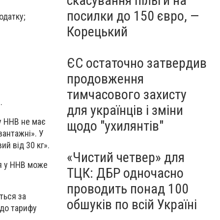
скасування пільги на
посилки до 150 євро, —
одатку;
Корецький
ЄС остаточно затвердив
продовження
тимчасового захисту
.
для українців і зміни
у ННВ не має
щодо "ухилянтів"
вантажні». У
й від 30 кг».
«Чистий четвер» для
я у ННВ може
ТЦК: ДБР одночасно
проводить понад 100
ться за
обшуків по всій Україні
 до тарифу