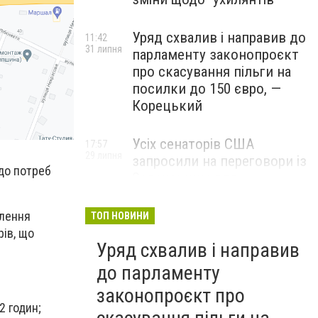
Уряд схвалив і направив до
11:42
31 липня
парламенту законопроєкт
про скасування пільги на
посилки до 150 євро, —
Корецький
Усіх сенаторів США
17:57
29 липня
запросили на переговори із
 до потреб
Зеленським для
обговорення санкцій проти
Росії, – The Hill
влення
ТОП НОВИНИ
ів, що
Уряд схвалив і направив
до парламенту
законопроєкт про
2 годин;