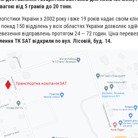
агою від 5 грамів до 20 тонн.
огістики України з 2002 року і вже 19 років надає своїм кл
з понад 150 відділень у всіх областях України дозволяє зді
везення відправлень протягом 24 — 72 годин. Ціна перевез
лення ТК SАТ відкрили по вул. Лісовій, буд. 14.