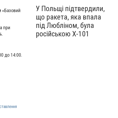
У Польщі підтвердили,
м «Базовий
що ракета, яка впала
під Любліном, була
а при
російською Х-101
%.
00 до 14:00.
ставлення