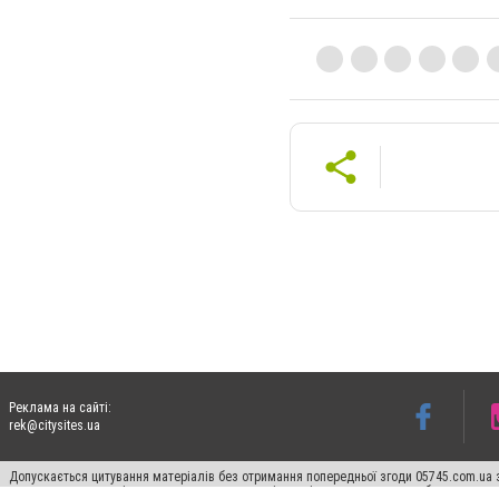
Реклама на сайті:
rek@citysites.ua
Допускається цитування матеріалів без отримання попередньої згоди 05745.com.ua з
пошукових систем гіперпосилання на цитовані статті не нижче другого абзацу в тек