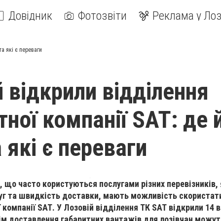
Довідник
Фотозвіти
Реклама у Лоз
та які є переваги
й відкрили відділення
ної компанії SAT: де 
 які є переваги
, що часто користуються послугами різних перевізників, 
луг та швидкість доставки, мають можливість скористат
компанії SАТ. У Лозовій відділення ТК SАТ відкрили 14 
Крім доставлення габаритних вантажів для лозівчан можу