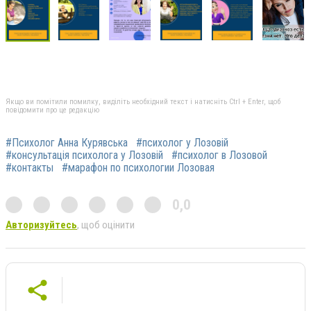
Якщо ви помітили помилку, виділіть необхідний текст і натисніть Ctrl + Enter, щоб
повідомити про це редакцію
#Психолог Анна Курявська
#психолог у Лозовій
#консультація психолога у Лозовій
#психолог в Лозовой
#контакты
#марафон по психологии Лозовая
0,0
Авторизуйтесь
, щоб оцінити