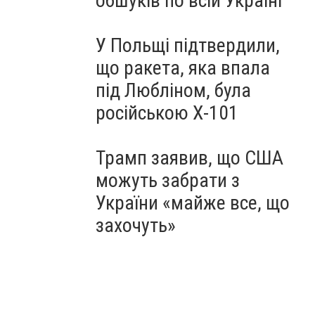
обшуків по всій Україні
У Польщі підтвердили,
що ракета, яка впала
під Любліном, була
російською Х-101
Трамп заявив, що США
можуть забрати з
України «майже все, що
захочуть»