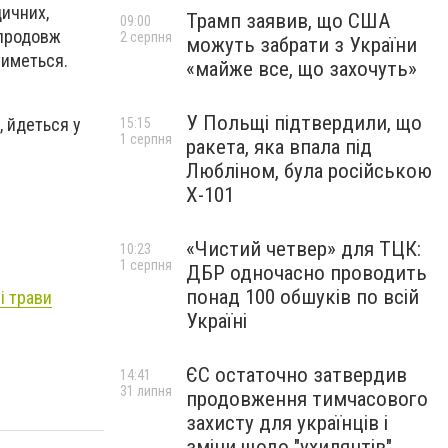
дичних,
Трамп заявив, що США
09:00
упродовж
2 серпня
можуть забрати з України
тиметься.
«майже все, що захочуть»
У Польщі підтвердили, що
, йдеться у
15:15
1 серпня
ракета, яка впала під
Любліном, була російською
Х-101
«Чистий четвер» для ТЦК:
10:23
1 серпня
ДБР одночасно проводить
понад 100 обшуків по всій
і трави
Україні
ЄС остаточно затвердив
14:41
31 липня
продовження тимчасового
захисту для українців і
зміни щодо "ухилянтів"