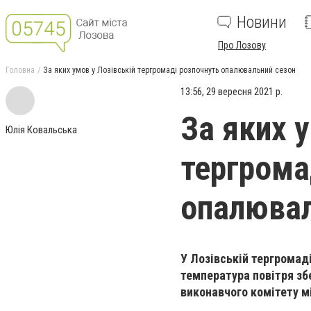
Новини
Про Лозову
Головна
За яких умов у Лозівській тергромаді розпочнуть опалювальний сезон
13:56, 29 вересня 2021 р.
За яких 
Юлія Ковальська
тергрома
опалювал
У Лозівській тергромад
температура повітря зб
виконавчого комітету м