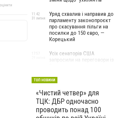
 оцінити
Уряд схвалив і направив до
11:42
31 липня
парламенту законопроєкт
про скасування пільги на
посилки до 150 євро, —
Корецький
Усіх сенаторів США
17:57
29 липня
запросили на переговори із
Зеленським для
обговорення санкцій проти
Росії, – The Hill
ТОП НОВИНИ
«Чистий четвер» для
ТЦК: ДБР одночасно
проводить понад 100