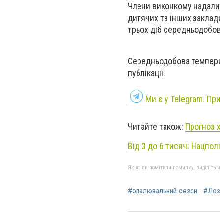
Члени виконкому надали 
дитячих та інших заклад
трьох діб середньодобов
Середньодобова температу
публікації.
Ми є у Telegram. Пр
Читайте також:
Прогноз х
Від 3 до 6 тисяч: Нацпол
Якщо ви помітили помилку, виділіть нео
#опалювальний сезон
#Лоз