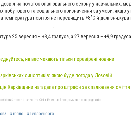
дозвіл на початок опалювального сезону у навчальних, ме
ах побутового та соціального призначення за умови, якщо 
а температура повітря не перевищить +8˚С й далі знижува
ра 25 вересня – +8,4 градуса, а 27 вересня – +9,9 градуса
иєднуйтесь, на вас чекають тільки перевірені новини
арківських синоптиків: якою буде погода у Лозовій
іція Харківщини нагадала про штрафи за спалювання сміття 
бхідний текст і натисніть Ctrl + Enter, щоб повідомити про це редакцію
ова
#тепло
#Теплоенерго