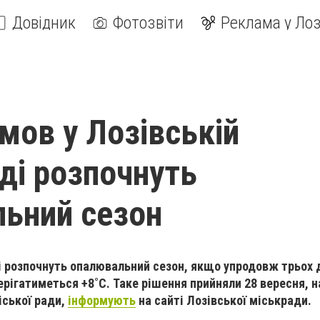
Довідник
Фотозвіти
Реклама у Лоз
умов у Лозівській
ді розпочнуть
ьний сезон
і розпочнуть опалювальний сезон, якщо упродовж трьох 
ерігатиметься +8˚С. Таке рішення прийняли 28 вересня, н
іської ради,
інформують
на сайті Лозівської міськради.