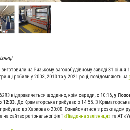
ізниці
виготовили на Ризькому вагонобудівному заводі 31 січня 1
ричці робили у 2003, 2010 та у 2021 році, повідомляють на
6293 відправляється щоденно, крім середи, о 10:16,
у Лозо
о 12:33.
До Краматорська прибуває о 14:55. З Краматорська
і прибуває до Харкова о 20:00. Ознайомитися з розкладом р
 на сайтах регіональної філії
«Південна залізниця»
та АТ «У