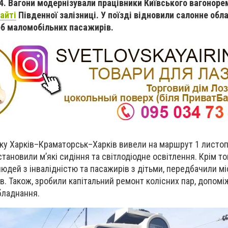
. Вагони модернізували працівники Київського вагоноре
айті
Південної залізниці. У поїзді відновили салонне обл
еб маломобільних пасажирів.
ку Харків–Краматорськ–Харків вивели на маршрут 1 листоп
тановили м’які сидіння та світлодіодне освітлення. Крім тог
юдей з інвалідністю та пасажирів з дітьми, передбачили м
. Також, зробили капітальний ремонт колісних пар, допомі
бладнання.