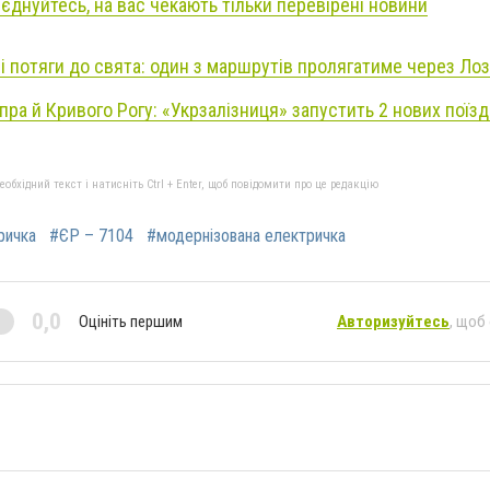
иєднуйтесь, на вас чекають тільки перевірені новини
і потяги до свята: один з маршрутів пролягатиме через Ло
пра й Кривого Рогу: «Укрзалізниця» запустить 2 нових поїз
бхідний текст і натисніть Ctrl + Enter, щоб повідомити про це редакцію
ричка
#ЄР – 7104
#модернізована електричка
0,0
Оцініть першим
Авторизуйтесь
, щоб