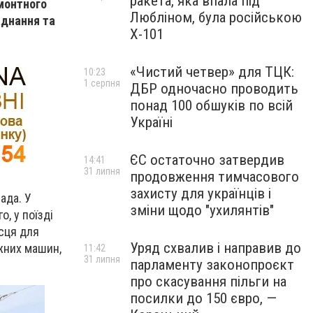
ракета, яка впала під
монтного
Любліном, була російською
аднання та
Х-101
«Чистий четвер» для ТЦК:
10:23
1 серпня
ДБР одночасно проводить
понад 100 обшуків по всій
Україні
ЄС остаточно затвердив
14:41
31 липня
продовження тимчасового
захисту для українців і
ада. У
зміни щодо "ухилянтів"
о, у поїзді
ісця для
Уряд схвалив і направив до
жних машин,
11:42
31 липня
парламенту законопроєкт
про скасування пільги на
посилки до 150 євро, —