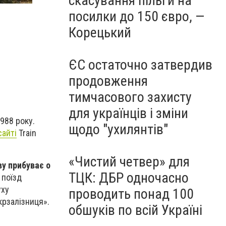
скасування пільги на
посилки до 150 євро, —
Корецький
ЄС остаточно затвердив
продовження
тимчасового захисту
для українців і зміни
988 року.
щодо "ухилянтів"
сайті
Train
«Чистий четвер» для
ву прибуває о
ТЦК: ДБР одночасно
 поїзд
уху
проводить понад 100
крзалізниця».
обшуків по всій Україні