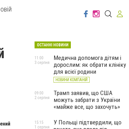
овій
ОСТАННІ НОВИНИ
й
Медична допомога дітям і
11:00
3 серпня
дорослим: як обрати клініку
для всієї родини
НОВИНИ КОМПАНІЙ
Трамп заявив, що США
09:00
2 серпня
можуть забрати з України
«майже все, що захочуть»
У Польщі підтвердили, що
15:15
лений
1 серпня