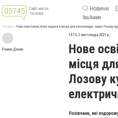
Новини
Про Лозову
Головна
Нове освітлення, м’які сидіння й місця для велосипедів: через Лозову к
14:15, 2 листопада 2021 р.
Нове осві
Роман Деняк
місця дл
Лозову к
електрич
Лозівчани, які подорож