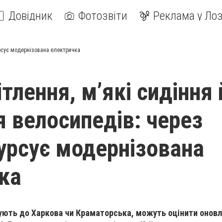
Довідник
Фотозвіти
Реклама у Лоз
урсує модернізована електричка
тлення, м’які сидіння 
я велосипедів: через
урсує модернізована
ка
ують до Харкова чи Краматорська, можуть оцінити онов