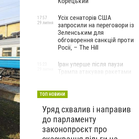
Корецький
Усіх сенаторів США
17:57
29 липня
запросили на переговори із
Зеленським для
обговорення санкцій проти
Росії, – The Hill
Іран уперше після паузи
15:23
29 липня
Трампа атакував ракетами
американську базу
ТОП НОВИНИ
Уряд схвалив і направив
до парламенту
законопроєкт про