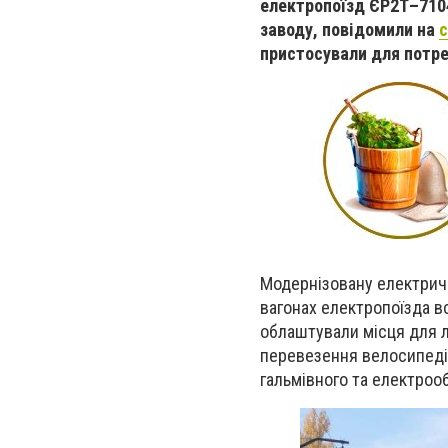
електропоїзд ЄР2Т–7104
заводу, повідомили на
с
пристосували для потр
Модернізовану електрич
вагонах електропоїзда вс
облаштували місця для л
перевезення велосипедів
гальмівного та електроо