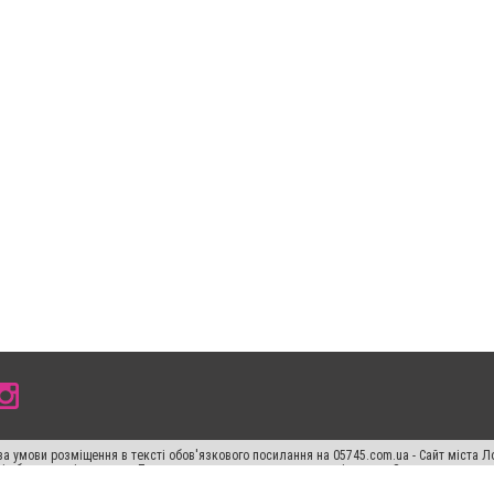
а умови розміщення в тексті обов'язкового посилання на 05745.com.ua - Сайт міста Л
сті або в якості джерела. Порушення виняткових прав переслідується Законом.