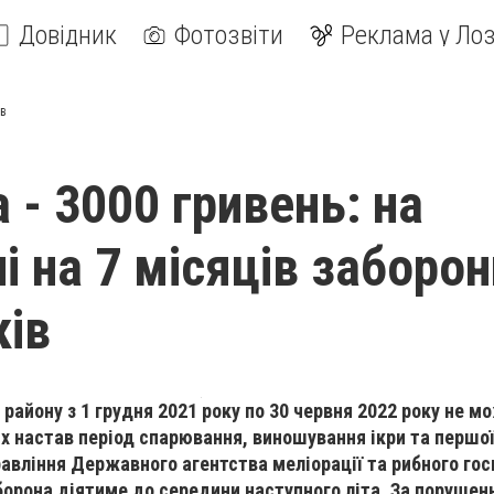
Довідник
Фотозвіти
Реклама у Лоз
ів
 - 3000 гривень: на
і на 7 місяців заборо
ків
о району
з 1 грудня 2021 року по 30 червня 2022 року
не м
их настав період спарювання, виношування ікри та першої
авління Державного агентства меліорації та рибного гос
аборона діятиме до середини наступного літа. За порушен