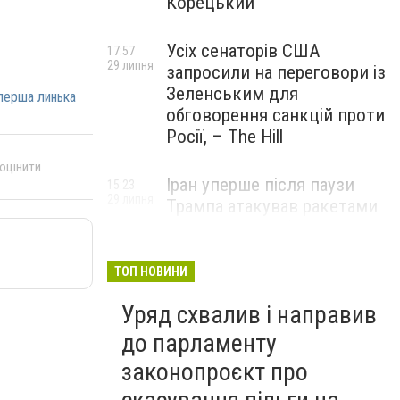
Корецький
Усіх сенаторів США
17:57
29 липня
запросили на переговори із
Зеленським для
перша линька
обговорення санкцій проти
Росії, – The Hill
 оцінити
Іран уперше після паузи
15:23
29 липня
Трампа атакував ракетами
американську базу
ТОП НОВИНИ
Уряд схвалив і направив
до парламенту
законопроєкт про