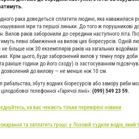
ватимуть.
а одного рака доведеться сплатити людині, яка наважилася р
иношування ікри та першої линьки. До того ж порушникові 
н. Вилов раків заборонили до середини наступного літа. Пі
тимуть певні обмеження на вилов цих біоресурсів. Одній лю
 не більше ніж 30 екземплярів раків на загальних водоймах
мах. Крім цього, буде заборонений вилов у темну пору доби 
та раніше години до його сходу) із застосуванням підсвічув
, дозволений до вилову — не менше ніж 10 см.
 рибальства, збуту водних біоресурсів або замору риби м
ілодобової телефонної «Гарячої лінії»:
(099) 549 23 59.
иєднуйтесь, на вас чекають тільки перевірені новини
окарання та заплатить гроші: у Лозовій судили водія, який