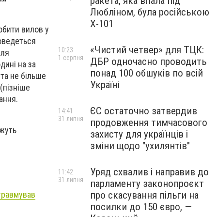
ракета, яка впала під
Любліном, була російською
Х-101
обити вилов у
доведеться
«Чистий четвер» для ТЦК:
10:23
сля
1 серпня
ДБР одночасно проводить
дині на за
понад 100 обшуків по всій
 та не більше
Україні
(пізніше
ання.
ЄС остаточно затвердив
14:41
31 липня
продовження тимчасового
ожуть
захисту для українців і
зміни щодо "ухилянтів"
Уряд схвалив і направив до
11:42
31 липня
парламенту законопроєкт
 травмував
про скасування пільги на
посилки до 150 євро, —