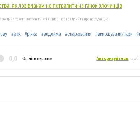
тва: як лозівчанам не потрапити на гачок злочинців
бхідний текст і натисніть Ctrl + Enter, щоб повідомити про це редакцію
лову
#рак
#річка
#водойма
#спарювання
#виношування ікри
#
0,0
Оцініть першим
Авторизуйтесь
, щоб