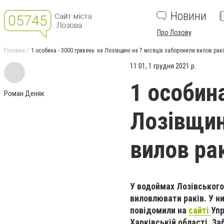
Новини
Про Лозову
Головна
1 особина - 3000 гривень: на Лозівщині на 7 місяців заборонили вилов рак
11:01, 1 грудня 2021 р.
1 особина
Роман Деняк
Лозівщин
вилов ра
У водоймах Лозівськог
виловлювати раків. У н
повідомили на
сайті
Упр
Харківській області. З