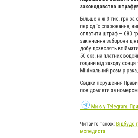
законодавства штрафу
Більше ніж 3 тис. грн з
період їх спарювання, в
сплатити штраф — 680 гр
закінчення заборони дія
добу дозволять впіймати
50 екз. на платних водой
години від заходу сонця 
Мінімальний розмір рака
Свідки порушення Правил
повідомляти за номером ц
Ми є у Telegram. Пр
Читайте також:
Відбуде п
мопедиста