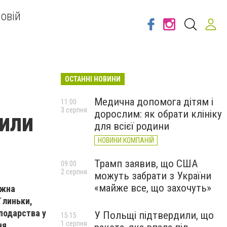
овій
ОСТАННІ НОВИНИ
Медична допомога дітям і
11:00
3 серпня
дорослим: як обрати клініку
нили
для всієї родини
НОВИНИ КОМПАНІЙ
Трамп заявив, що США
09:00
2 серпня
можуть забрати з України
«майже все, що захочуть»
ожна
 линьки,
подарства у
У Польщі підтвердили, що
15:15
1 серпня
ня