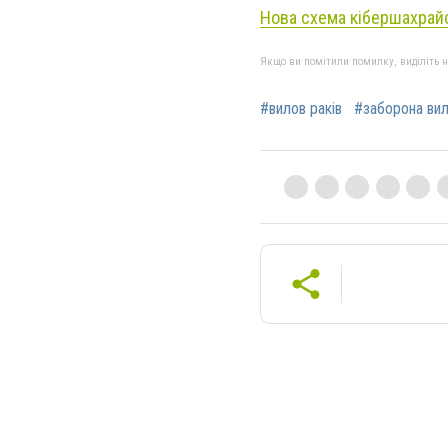
Нова схема кібершахрайс
Якщо ви помітили помилку, виділіть нео
#вилов раків
#заборона ви