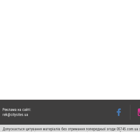
Реклама на сайті:
rek@citysites.ua
Допускається цитування матеріалів без отримання попередньої згоди 05745.com.ua з
пошукових систем гіперпосилання на цитовані статті не нижче другого абзацу в тек