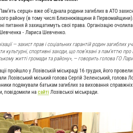
«Пам’ять серця» вже об’єднала родини загиблих в АТО захис
ого району (в тому числі Близнюківщини й Первомайщини). 
і питання й захищатимуть свої права. Організацію очолила
 Шевченка - Лариса Шевченко.
зації — захист прав і соціальних гарантій родин загиблих уч
 культурні, спортивні заходи, що пов’язані з пам’яттю про 
ському житті громади та району», — говорить голова ГО Лар
ції пройшло у Лозівській міськраді 16 грудня, його провели
тали Лозівський міський голова Сергій Зеленський, голова Л
вники подякували батькам загиблих за виховання справжніх 
и, повідомили на
сайті
Лозівської міськради.