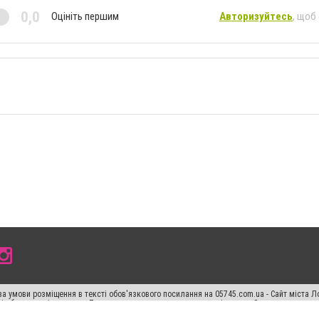
0,0
Оцініть першим
Авторизуйтесь
, щоб
а умови розміщення в тексті обов'язкового посилання на 05745.com.ua - Сайт міста Л
сті або в якості джерела. Порушення виняткових прав переслідується Законом.