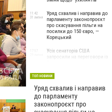
Уряд схвалив і направив до
11:42
31 липня
парламенту законопроєкт
про скасування пільги на
посилки до 150 євро, —
Корецький
Усіх сенаторів США
17:57
29 липня
запросили на переговори із
Зеленським для
обговорення санкцій проти
Росії, – The Hill
ТОП НОВИНИ
Уряд схвалив і направив
до парламенту
законопроєкт про