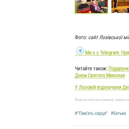
Фото:
сайт Лозівської м
Ми є у Telegram. Пр
Читайте також:
Подарунки
Днем Святого Миколая
У Лозовій відзначили Д
Якщо ви помітили помилку, виділіть нео
#"Пам'ять серця"
#батьки