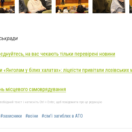
іськради
иєднуйтесь, на вас чекають тільки перевірені новини
 «Янголам у білих халатах»: ліцеїсти привітали лозівських 
ень місцевого самоврядування
бхідний текст і натисніть Ctrl + Enter, щоб повідомити про це редакцію
#захисники
#воїни
#сім'ї загиблих в АТО