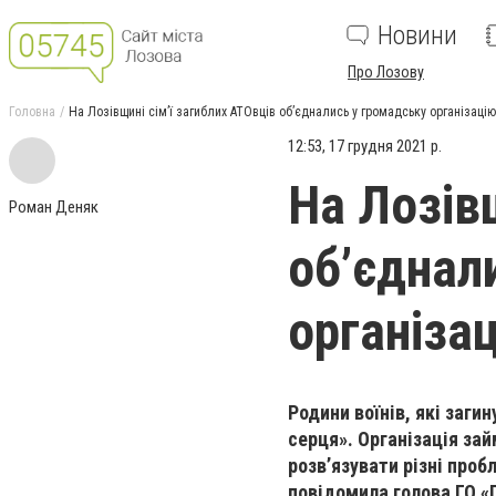
Новини
Про Лозову
Головна
На Лозівщині сім’ї загиблих АТОвців об’єднались у громадську організацію
12:53, 17 грудня 2021 р.
На Лозів
Роман Деняк
об’єднал
організа
Родини воїнів, які заги
серця». Організація за
розв’язувати різні проб
повідомила голова ГО 