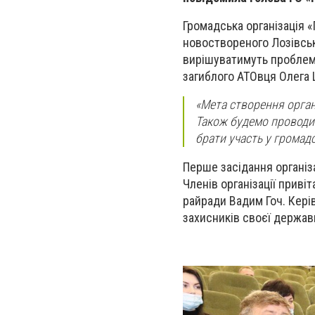
Громадська організація 
новоствореного Лозівськ
вирішуватимуть проблемн
загиблого АТОвця Олега
«Мета створення органі
Також будемо проводити
брати участь у громад
Перше засідання організа
Членів організації приві
райради Вадим Гоч. Кері
захисників своєї держав