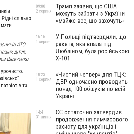
Трамп заявив, що США
09:00
ників
2 серпня
можуть забрати з України
Рідні спільно
«майже все, що захочуть»
 мати
У Польщі підтвердили, що
15:15
1 серпня
ракета, яка впала під
асників АТО.
Любліном, була російською
наших дітей,
Х-101
иса Шевченко.
 урочисто.
«Чистий четвер» для ТЦК:
10:23
озівської
1 серпня
ДБР одночасно проводить
патріотів та
понад 100 обшуків по всій
Україні
ЄС остаточно затвердив
14:41
31 липня
продовження тимчасового
захисту для українців і
зміни щодо "ухилянтів"