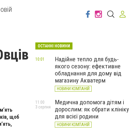
овій
ОСТАННІ НОВИНИ
Овців
Надійне тепло для будь-
10:01
якого сезону: ефективне
обладнання для дому від
магазину Акватерм
НОВИНИ КОМПАНІЙ
Медична допомога дітям і
11:00
3 серпня
дорослим: як обрати клініку
ам’ять
для всієї родини
ків, щоб
м’ять,
НОВИНИ КОМПАНІЙ