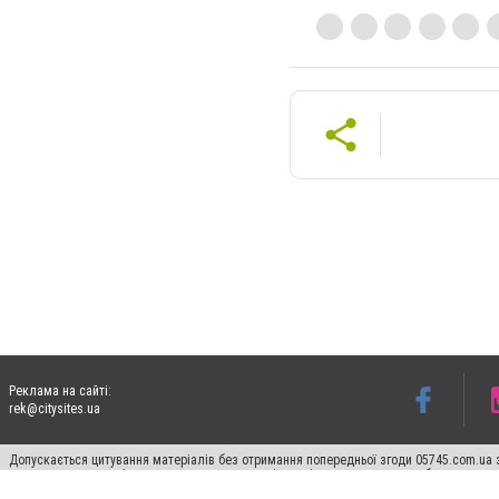
Реклама на сайті:
rek@citysites.ua
Допускається цитування матеріалів без отримання попередньої згоди 05745.com.ua з
пошукових систем гіперпосилання на цитовані статті не нижче другого абзацу в тек