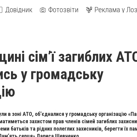
Довідник
Фотозвіти
Реклама у Лоз
щині сім’ї загиблих АТ
ись у громадську
цію
нули в зоні АТО, об’єдналися у громадську організацію «П
йматиметься захистом прав членів сімей загиблих захисни
леми батьків та рідних полеглих захисників, берегти їх па
«Пам’ять серця» Лариса Шевченко.