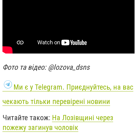
Фото
та в
ідео:
@lozova_dsns
Ми є у Telegram. Приєднуйтесь, на вас
чекають тільки перевірені новини
Читайте також:
На Лозівщині через
пожежу загинув чоловік