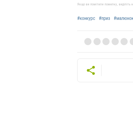
Якщо ви помітили помилку, виділіть нео
#конкурс
#приз
#малюно