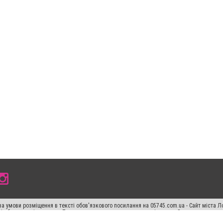
а умови розміщення в тексті обов'язкового посилання на 05745.com.ua - Сайт міста Л
сті або в якості джерела. Порушення виняткових прав переслідується Законом.