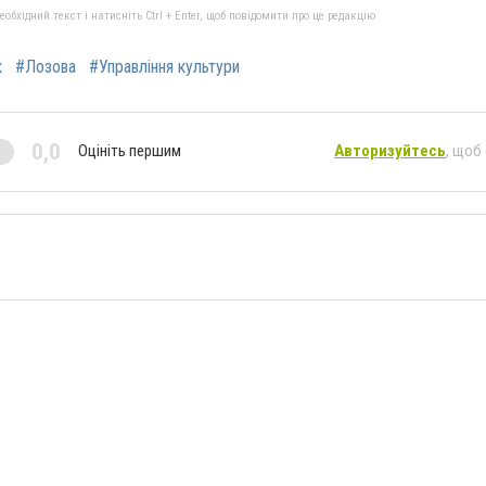
бхідний текст і натисніть Ctrl + Enter, щоб повідомити про це редакцію
к
#Лозова
#Управління культури
0,0
Оцініть першим
Авторизуйтесь
, щоб