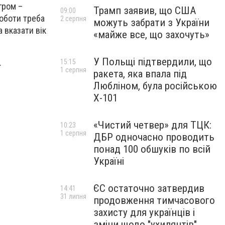
гром –
Трамп заявив, що США
09:00
роботи треба
2 серпня
можуть забрати з України
а вказати вік
«майже все, що захочуть»
У Польщі підтвердили, що
.
15:15
1 серпня
ракета, яка впала під
Любліном, була російською
Х-101
«Чистий четвер» для ТЦК:
10:23
1 серпня
ДБР одночасно проводить
понад 100 обшуків по всій
Україні
ЄС остаточно затвердив
14:41
31 липня
продовження тимчасового
захисту для українців і
зміни щодо "ухилянтів"