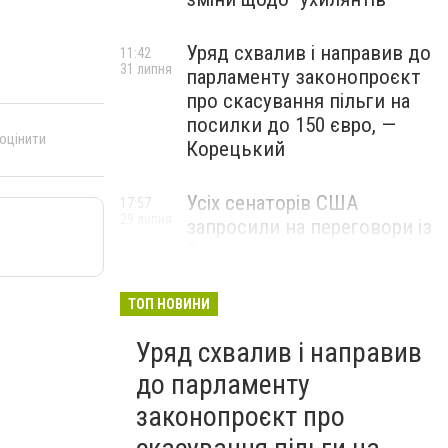
Уряд схвалив і направив до
11:42
31 липня
парламенту законопроєкт
про скасування пільги на
посилки до 150 євро, —
 оцінити
Корецький
Усіх сенаторів США
17:57
29 липня
запросили на переговори із
Зеленським для
обговорення санкцій проти
Росії, – The Hill
ТОП НОВИНИ
Уряд схвалив і направив
до парламенту
законопроєкт про