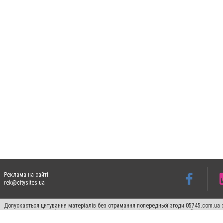
Реклама на сайті:
rek@citysites.ua
Допускається цитування матеріалів без отримання попередньої згоди 05745.com.ua з
пошукових систем гіперпосилання на цитовані статті не нижче другого абзацу в тек