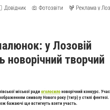
Довідник
Фотозвіти
Реклама у Лоз
малюнок: у Лозовій
ь новорічний творчий
зівської міської ради
оголосило
новорічний конкурс. Уча
зображенням символу Нового року (тигр) у стилі фентезі.
тож бажаючі ще встигнуть взяти участь.