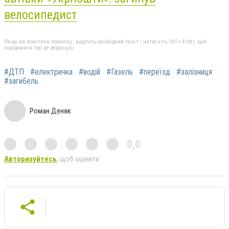
велосипедист
Якщо ви помітили помилку, виділіть необхідний текст і натисніть Ctrl + Enter, щоб
повідомити про це редакцію
#ДТП
#електричка
#водій
#Газель
#переїзд
#залізниця
#загибель
Роман Деняк
0,0
Авторизуйтесь
, щоб оцінити