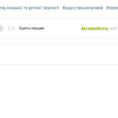
лац юнацької та дитячої творчості
#рада старшокласників
#пере
0,0
Оцініть першим
Авторизуйтесь
, щоб