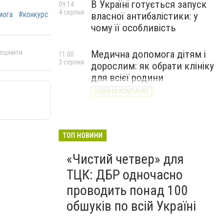
В Україні готується запуск
09:14
4 серпня
мога
#конкурс
власної антибалістики: у
чому її особливість
 оцінити
Медична допомога дітям і
11:00
3 серпня
дорослим: як обрати клініку
для всієї родини
НОВИНИ КОМПАНІЙ
ТОП НОВИНИ
«Чистий четвер» для
ТЦК: ДБР одночасно
проводить понад 100
обшуків по всій Україні