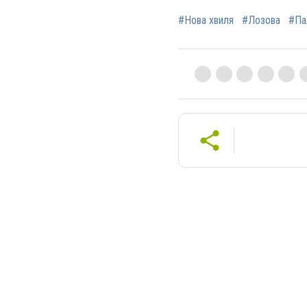
#Нова хвиля
#Лозова
#Па