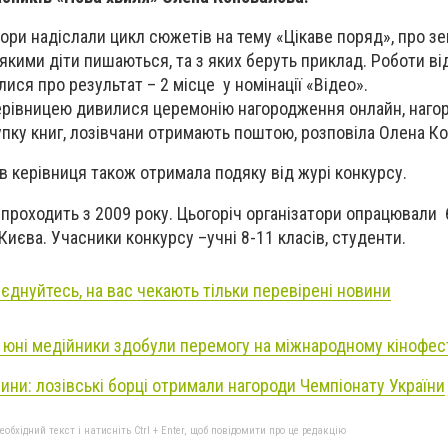
ори надіслали цикл сюжетів на тему «Цікаве поряд», про зе
 якими діти пишаються, та з яких беруть приклад. Роботи ві
лися про результат – 2 місце у номінації «Відео».
ерівницею дивилися церемонію нагородження онлайн, нагор
купку книг, лозівчани отримають поштою, розповіла Олена К
в керівниця також отримала подяку від журі конкурсу.
проходить з 2009 року. Цьогоріч організатори опрацювали 6
 Києва. Учасники конкурсу –учні 8-11 класів, студенти.
иєднуйтесь, на вас чекають тільки перевірені новини
і юні медійники здобули перемогу на міжнародному кінофес
ини: лозівські борці отримали нагороди Чемпіонату України
бхідний текст і натисніть Ctrl + Enter, щоб повідомити про це редакцію