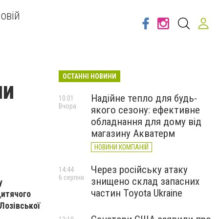
овій
ОСТАННІ НОВИНИ
ли
Надійне тепло для будь-
10:01
Вчора
якого сезону: ефективне
обладнання для дому від
магазину Акватерм
НОВИНИ КОМПАНІЙ
Через російську атаку
14:44
6 серпня
знищено склад запасних
у
частин Toyota Ukraine
дитячого
Лозівської