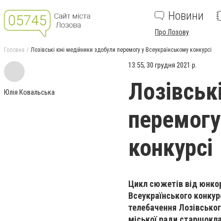
Новини
Про Лозову
Головна
Лозівські юні медійники здобули перемогу у Всеукраїнському конкурсі
13:55, 30 грудня 2021 р.
Лозівськ
Юлія Ковальська
перемогу
конкурсі
Цикл сюжетів від юнко
Всеукраїнського конкур
телебачення Лозівськог
міської ради старшокла