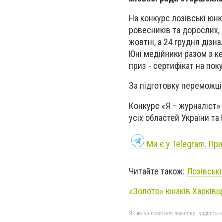
На конкурс лозівські юнк
ровесників та дорослих,
жовтні, а 24 грудня дізна
Юні медійники разом з к
приз - сертифікат на по
За підготовку переможці
Конкурс «Я – журналіст» 
усіх областей України та
Ми є у Telegram. Пр
Читайте також:
Лозівськ
«Золото» юнаків Харківщ
Якщо ви помітили помилку, виділіть нео