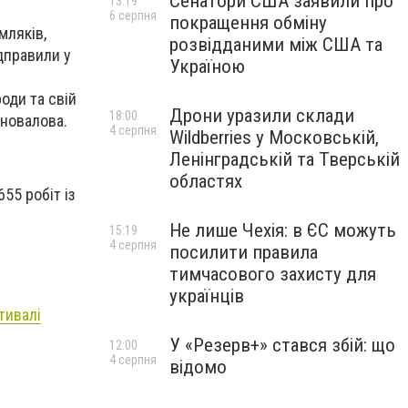
Сенатори США заявили про
13:19
6 серпня
покращення обміну
мляків,
розвідданими між США та
дправили у
Україною
оди та свій
Дрони уразили склади
18:00
оновалова.
4 серпня
Wildberries у Московській,
Ленінградській та Тверській
областях
55 робіт із
Не лише Чехія: в ЄС можуть
15:19
4 серпня
посилити правила
тимчасового захисту для
українців
тивалі
У «Резерв+» стався збій: що
12:00
4 серпня
відомо