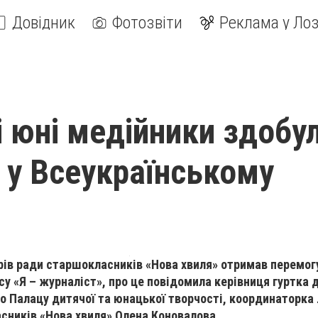
Довідник
Фотозвіти
Реклама у Лоз
і юні медійники здобу
 у Всеукраїнському
рів ради старшокласників «Нова хвиля» отримав перемог
су «Я – журналіст», про це повідомила керівниця гуртка 
о Палацу дитячої та юнацької творчості, координаторка 
сників «Нова хвиля» Олена Коновалова.