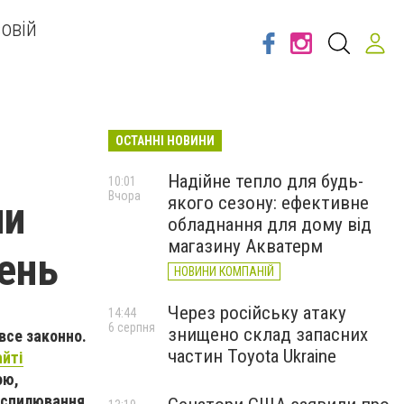
овій
ОСТАННІ НОВИНИ
Надійне тепло для будь-
10:01
Вчора
якого сезону: ефективне
ли
обладнання для дому від
магазину Акватерм
вень
НОВИНИ КОМПАНІЙ
Через російську атаку
14:44
6 серпня
знищено склад запасних
все законно.
частин Toyota Ukraine
айті
ою,
 спилювання.