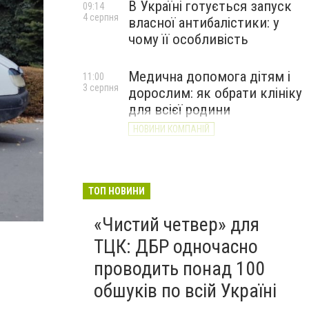
В Україні готується запуск
09:14
4 серпня
власної антибалістики: у
чому її особливість
Медична допомога дітям і
11:00
3 серпня
дорослим: як обрати клініку
для всієї родини
НОВИНИ КОМПАНІЙ
ТОП НОВИНИ
«Чистий четвер» для
ТЦК: ДБР одночасно
проводить понад 100
обшуків по всій Україні