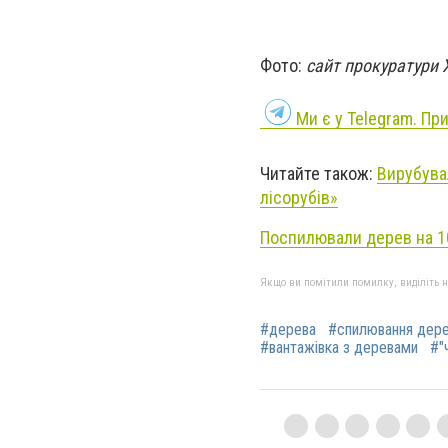
Фото:
сайт прокуратури 
Ми є у Telegram. Пр
Читайте також:
Вирубува
лісорубів»
Поспилювали дерев на 10
Якщо ви помітили помилку, виділіть нео
#дерева
#спилювання дер
#вантажівка з деревами
#"