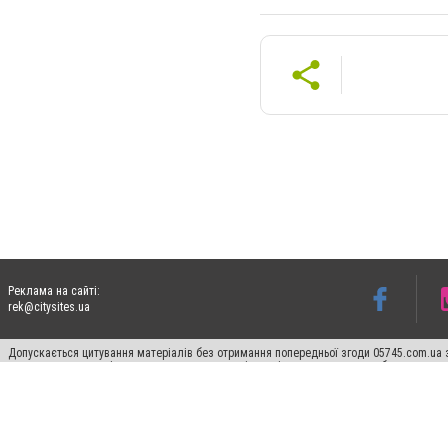
Реклама на сайті:
rek@citysites.ua
Допускається цитування матеріалів без отримання попередньої згоди 05745.com.ua з
пошукових систем гіперпосилання на цитовані статті не нижче другого абзацу в тек
Матеріали з плашками "Новини компаній", "Промо", "Партнерський матеріал", "Партнер