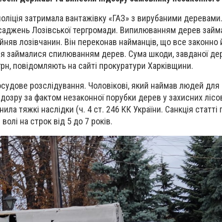
поліція затримала вантажівку «ГАЗ» з вирубаними деревами.
насаджень Лозівської тергромади. Випилюванням дерев зай
айняв лозівчанин. Він переконав найманців, що все законно й
я займалися спилюванням дерев. Сума шкоди, завданої дер
грн, повідомляють на сайті прокуратури Харківщини.
осудове розслідування. Чоловікові, який наймав людей дл
ідозру за фактом незаконної порубки дерев у захисних лісо
ла тяжкі наслідки (ч. 4 ст. 246 КК України. Санкція статті
волі на строк від 5 до 7 років.