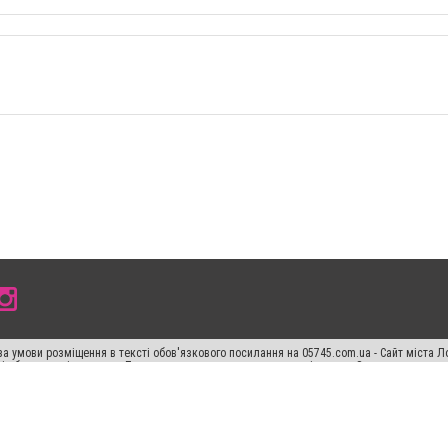
а умови розміщення в тексті обов'язкового посилання на 05745.com.ua - Сайт міста Л
сті або в якості джерела. Порушення виняткових прав переслідується Законом.
ський спецпроєкт", "Політичні новини", "Пресреліз", "PR", "Офіційно", "Політична рек