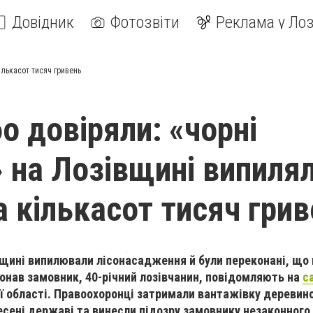
Довідник
Фотозвіти
Реклама у Лоз
ількасот тисяч гривень
о довіряли: «чорні
» на Лозівщині випиля
а кількасот тисяч гри
вщині випилювали лісонасадження й були переконані, що 
конав замовник, 40-річний лозівчанин, повідомляють на
с
ї області. Правоохоронці затримали вантажівку деревин
есені державі та винесли підозру замовнику незаконного