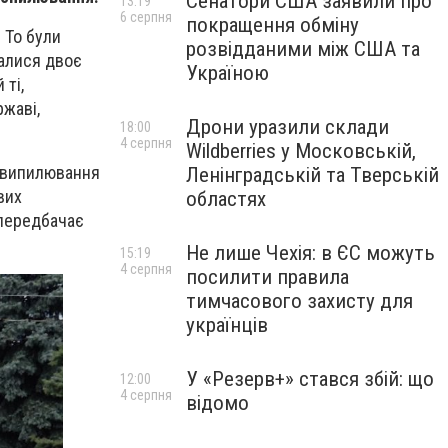
Сенатори США заявили про
13:19
6 серпня
покращення обміну
 То були
розвідданими між США та
малися двоє
Україною
 ті,
жаві,
Дрони уразили склади
18:00
4 серпня
Wildberries у Московській,
я випилювання
Ленінградській та Тверській
вих
областях
 передбачає
Не лише Чехія: в ЄС можуть
15:19
4 серпня
посилити правила
тимчасового захисту для
українців
У «Резерв+» стався збій: що
12:00
4 серпня
відомо