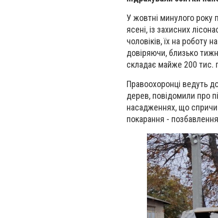
У жовтні минулого року 
ясені, із захисних лісо
чоловіків, їх на роботу н
довіряючи, близько тижн
складає майже 200 тис. 
Правоохоронці ведуть д
дерев, повідомили про п
насадженнях, що спричини
покарання - позбавлення 