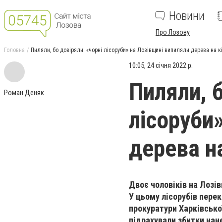
Новини
Про Лозову
Головна
Пиляли, бо довіряли: «чорні лісоруби» на Лозівщині випиляли дерева на к
10:05, 24 січня 2022 р.
Пиляли, б
Роман Деняк
лісоруби
дерева н
Двоє чоловіків на Лозі
У цьому лісорубів пере
прокуратури Харківсько
підрахували збитки нан