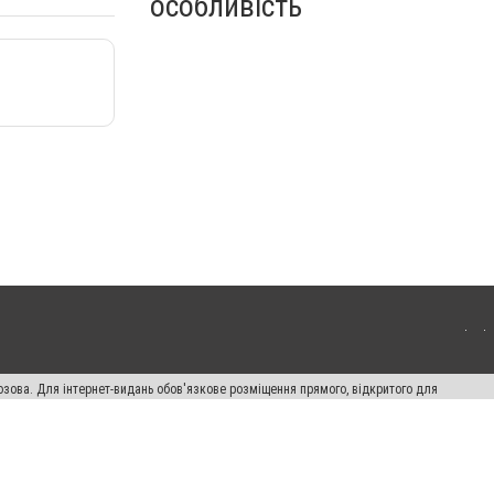
особливість
озова. Для інтернет-видань обов'язкове розміщення прямого, відкритого для
лама" публікуються на правах реклами.