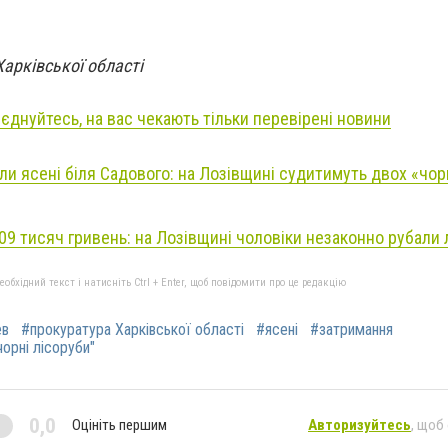
Харківської області
иєднуйтесь, на вас чекають тільки перевірені новини
ли ясені біля Садового: на Лозівщині судитимуть двох «чо
9 тисяч гривень: на Лозівщині чоловіки незаконно рубали 
бхідний текст і натисніть Ctrl + Enter, щоб повідомити про це редакцію
ев
#прокуратура Харківської області
#ясені
#затримання
чорні лісоруби"
0,0
Оцініть першим
Авторизуйтесь
, щоб