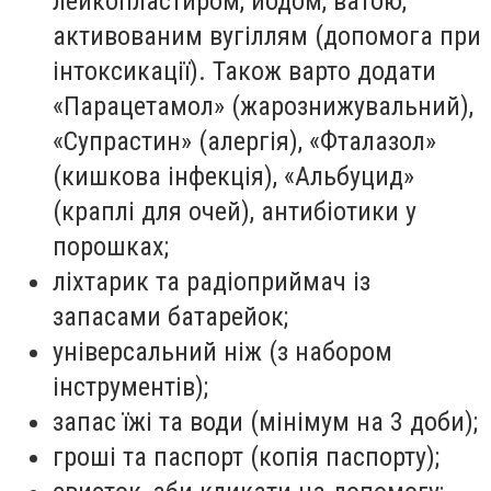
лейкопластиром, йодом, ватою,
активованим вугіллям (допомога при
інтоксикації). Також варто додати
«Парацетамол» (жарознижувальний),
«Супрастин» (алергія), «Фталазол»
(кишкова інфекція), «Альбуцид»
(краплі для очей), антибіотики у
порошках;
ліхтарик та радіоприймач із
запасами батарейок;
універсальний ніж (з набором
інструментів);
запас їжі та води (мінімум на 3 доби);
гроші та паспорт (копія паспорту);