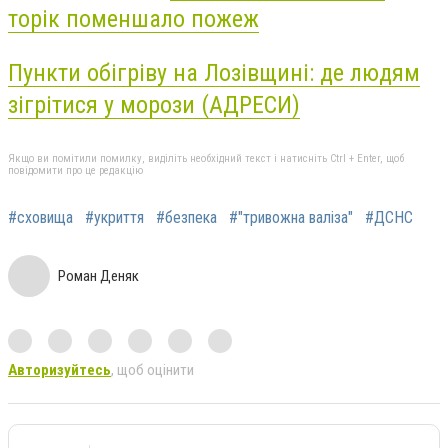
торік поменшало пожеж
Пункти обігріву на Лозівщині: де людям
зігрітися у морози (АДРЕСИ)
Якщо ви помітили помилку, виділіть необхідний текст і натисніть Ctrl + Enter, щоб
повідомити про це редакцію
#сховища
#укриття
#безпека
#"тривожна валіза"
#ДСНС
Роман Деняк
Авторизуйтесь
, щоб оцінити