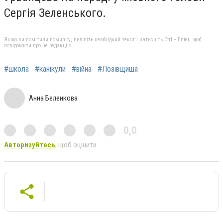
Сергія Зеленського.
Якщо ви помітили помилку, виділіть необхідний текст і натисніть Ctrl + Enter, щоб
повідомити про це редакцію
#школа
#канікули
#війна
#Лозівщиша
Анна Беленкова
0,0
Авторизуйтесь
, щоб оцінити