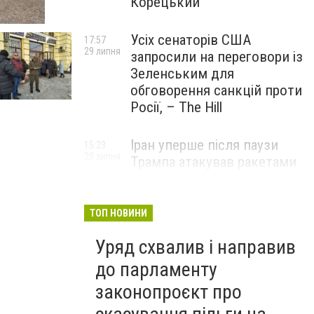
Корецький
Усіх сенаторів США
17:57
29 липня
запросили на переговори із
Зеленським для
обговорення санкцій проти
Росії, – The Hill
Іран уперше після паузи
15:23
29 липня
Трампа атакував ракетами
американську базу
ТОП НОВИНИ
Уряд схвалив і направив
до парламенту
законопроєкт про