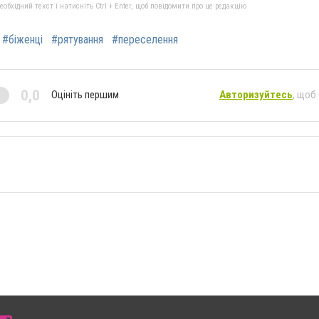
бхідний текст і натисніть Ctrl + Enter, щоб повідомити про це редакцію
#біженці
#рятування
#переселення
0,0
Оцініть першим
Авторизуйтесь
, щоб