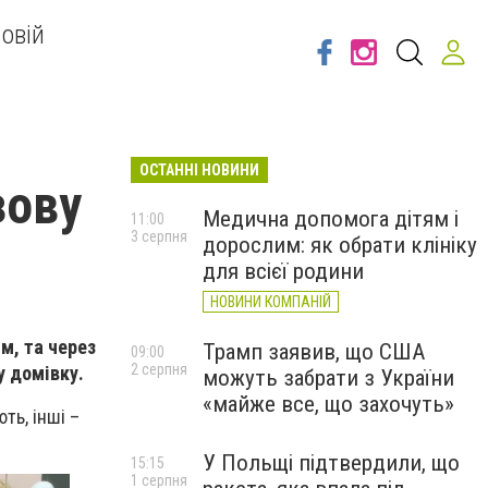
овій
ОСТАННІ НОВИНИ
зову
Медична допомога дітям і
11:00
3 серпня
дорослим: як обрати клініку
для всієї родини
НОВИНИ КОМПАНІЙ
м, та через
Трамп заявив, що США
09:00
2 серпня
у домівку.
можуть забрати з України
«майже все, що захочуть»
ть, інші –
У Польщі підтвердили, що
15:15
1 серпня