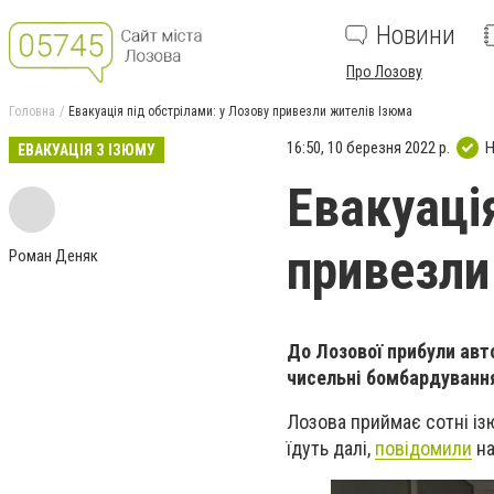
Новини
Про Лозову
Головна
Евакуація під обстрілами: у Лозову привезли жителів Ізюма
16:50, 10 березня 2022 р.
Н
ЕВАКУАЦІЯ З ІЗЮМУ
Евакуаці
привезли
Роман Деняк
До Лозової прибули авт
чисельні бомбардування
Лозова приймає сотні ізю
їдуть далі,
повідомили
на