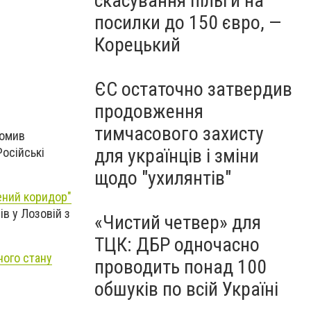
скасування пільги на
посилки до 150 євро, —
Корецький
ЄС остаточно затвердив
продовження
тимчасового захисту
домив
для українців і зміни
Російські
щодо "ухилянтів"
ений коридор"
ів у
Лозовій з
«Чистий четвер» для
ТЦК: ДБР одночасно
ного стану
проводить понад 100
обшуків по всій Україні