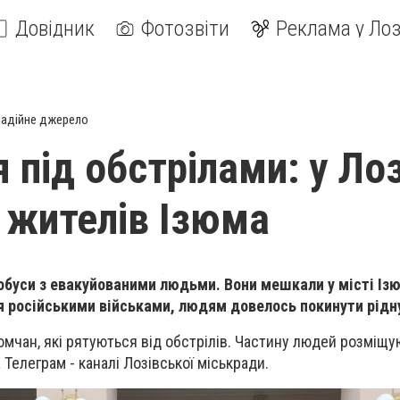
Довідник
Фотозвіти
Реклама у Лоз
адійне джерело
я під обстрілами: у Ло
 жителів Ізюма
обуси з евакуйованими людьми. Вони мешкали у місті Ізю
 російськими військами, людям довелось покинути рідн
мчан, які рятуються від обстрілів. Частину людей розміщую
 Телеграм - каналі Лозівської міськради.