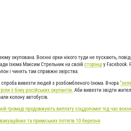
Ізюму окупована. Воєнні орки нікого туди не пускають, пові
ради Ізюма Максим Стрельник на своїй
сторінці
у Facebook. 
лон і чинять там справжні звірства.
а спроба вивезти людей з розбомбленого Ізюма. В
чора
"зел
іли з боку російських окупантів.
А
би вивезти звідти жител
али колону автобусів.
ькій громаді продовжують виплату соцдопомог під час воєн
евакуаційних та приміських потягів 10 березня