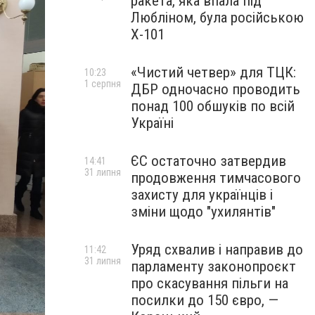
ракета, яка впала під
Любліном, була російською
Х-101
«Чистий четвер» для ТЦК:
10:23
1 серпня
ДБР одночасно проводить
понад 100 обшуків по всій
Україні
ЄС остаточно затвердив
14:41
31 липня
продовження тимчасового
захисту для українців і
зміни щодо "ухилянтів"
Уряд схвалив і направив до
11:42
31 липня
парламенту законопроєкт
про скасування пільги на
посилки до 150 євро, —