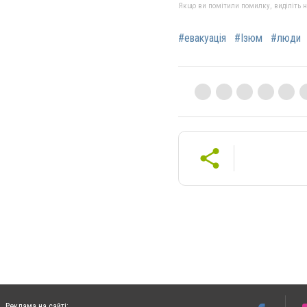
Якщо ви помітили помилку, виділіть нео
#евакуація
#Ізюм
#люди
Реклама на сайті: