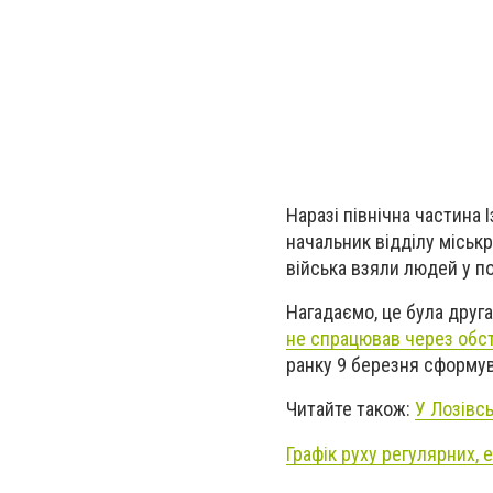
Наразі північна частина 
начальник відділу міськ
війська взяли людей у по
Нагадаємо, це була друг
не спрацював через обстр
ранку 9 березня сформув
Читайте також:
У Лозівс
Графік руху регулярних, 