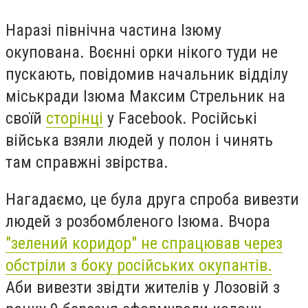
Наразі північна частина Ізюму
окупована. Воєнні орки нікого туди не
пускають, повідомив начальник відділу
міськради Ізюма Максим Стрельник на
своїй
сторінці
у Facebook. Російські
війська взяли людей у полон і чинять
там справжні звірства.
Нагадаємо, це була друга спроба вивезти
людей з розбомбленого Ізюма. В
чора
"зелений коридор" не спрацював через
обстріли з боку російських окупантів.
А
би вивезти звідти жителів у
Лозовій з