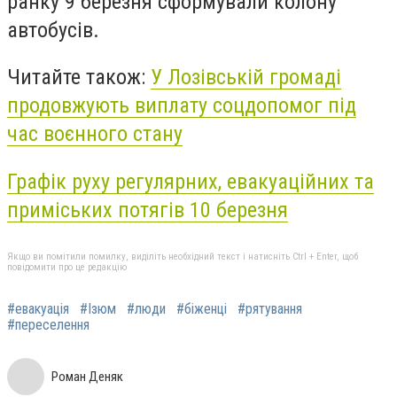
ранку 9 березня сформували колону
автобусів.
Читайте також:
У Лозівській громаді
продовжують виплату соцдопомог під
час воєнного стану
Графік руху регулярних, евакуаційних та
приміських потягів 10 березня
Якщо ви помітили помилку, виділіть необхідний текст і натисніть Ctrl + Enter, щоб
повідомити про це редакцію
#евакуація
#Ізюм
#люди
#біженці
#рятування
#переселення
Роман Деняк