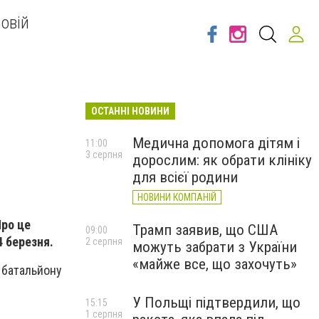
овій
ОСТАННІ НОВИНИ
Медична допомога дітям і
11:00
3 серпня
дорослим: як обрати клініку
для всієї родини
НОВИНИ КОМПАНІЙ
Про це
Трамп заявив, що США
09:00
 березня.
2 серпня
можуть забрати з України
«майже все, що захочуть»
 батальйону
У Польщі підтвердили, що
15:15
1 серпня