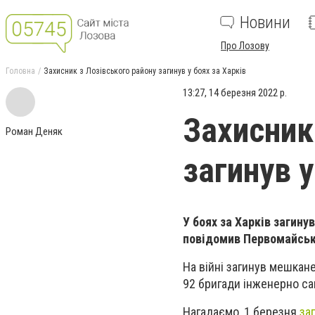
Новини
Про Лозову
Головна
Захисник з Лозівського району загинув у боях за Харків
13:27, 14 березня 2022 р.
Захисник
Роман Деняк
загинув у
У боях за Харків загин
повідомив Первомайськ
На війні загинув мешкан
92 бригади інженерно са
Нагадаємо, 1 березня
за