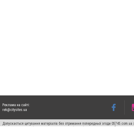
Реклама на сайті:
rek@citysites.ua
Допускається цитування матеріалів без отримання попередньої згоди 05745.com.ua з
пошукових систем гіперпосилання на цитовані статті не нижче другого абзацу в тек