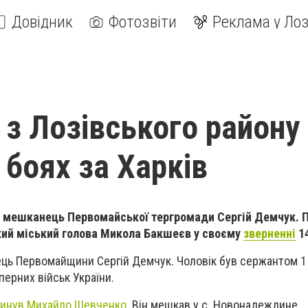
Довідник
Фотозвіти
Реклама у Лоз
 з Лозівського району
 боях за Харків
ув мешканець Первомайської тергромади Сергій Демчук. 
ий міський голова Микола Бакшеєв у своєму
зверненні
14
ець Первомайщини Сергій Демчук. Чоловік був сержантом 1
перних військ України.
гинув Михайло Шевченко
. Він мешкав у с. Новонадеждине,