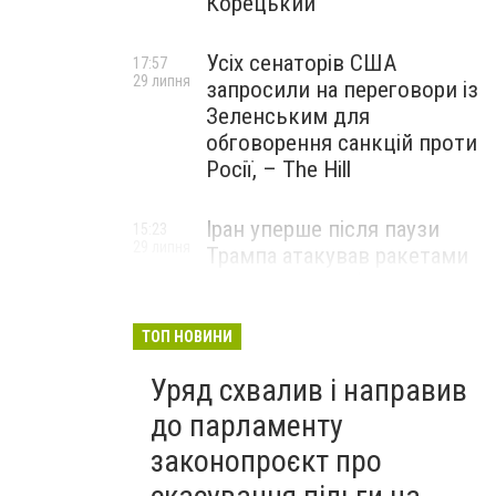
Корецький
Усіх сенаторів США
17:57
29 липня
запросили на переговори із
Зеленським для
обговорення санкцій проти
Росії, – The Hill
Іран уперше після паузи
15:23
29 липня
Трампа атакував ракетами
американську базу
ТОП НОВИНИ
Уряд схвалив і направив
до парламенту
законопроєкт про