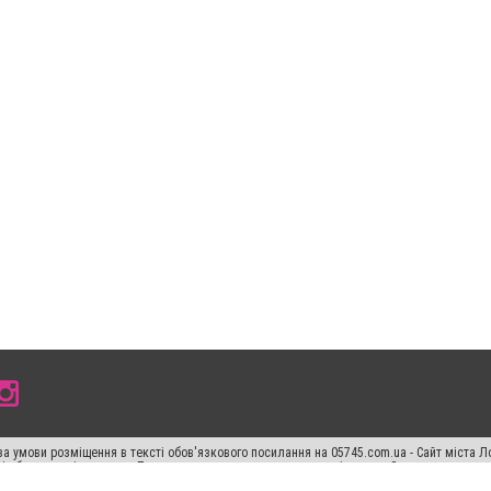
а умови розміщення в тексті обов'язкового посилання на 05745.com.ua - Сайт міста Л
сті або в якості джерела. Порушення виняткових прав переслідується Законом.