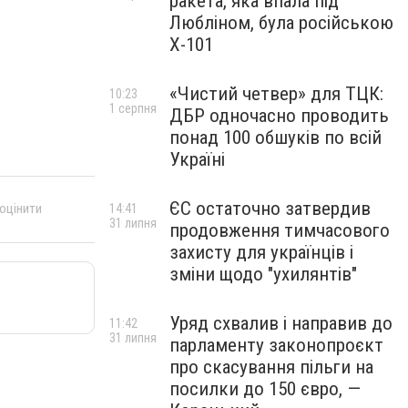
ракета, яка впала під
Любліном, була російською
Х-101
«Чистий четвер» для ТЦК:
10:23
1 серпня
ДБР одночасно проводить
понад 100 обшуків по всій
Україні
ЄС остаточно затвердив
 оцінити
14:41
31 липня
продовження тимчасового
захисту для українців і
зміни щодо "ухилянтів"
Уряд схвалив і направив до
11:42
31 липня
парламенту законопроєкт
про скасування пільги на
посилки до 150 євро, —