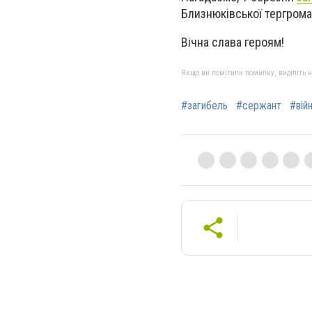
Близнюківської тергрома
Вічна слава героям!
Якщо ви помітили помилку, виділіть нео
#загибель
#сержант
#вій