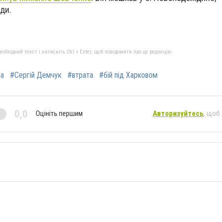
ди.
бхідний текст і натисніть Ctrl + Enter, щоб повідомити про це редакцію
на
#Сергій Демчук
#втрата
#бій під Харковом
0,0
Оцініть першим
Авторизуйтесь
, щоб