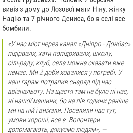
вивіз з дому до Лозової мати Ніну, жінку
Надію та 7-річного Дениса, бо в селі все
бомбили.
«У нас міст через канал «Дніпро - Донбас»
підірвали, хати попідривали, школу,
сільраду, клуб, села можна сказати вже
немає. Ми 2 доби ховалися у погребі. У
наш гараж потрапив снаряд під час
авіанальоту. На щастя там не було ні нас,
ні нашої машини, бо на пів години раніше
ми на ній і виїхали. Поселили нас тут,
умови хороші, все є. Волонтери
допомагають, дякуємо людям», —