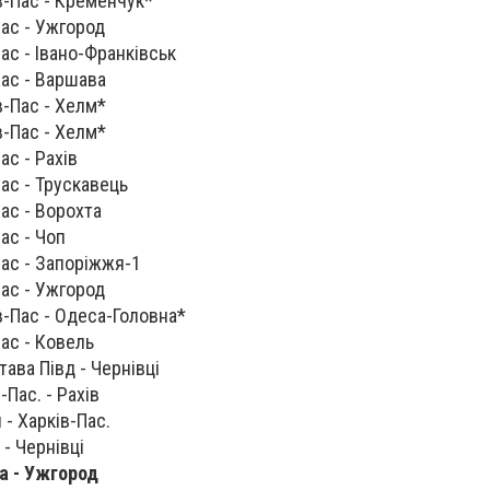
в-Пас - Кременчук*
Пас - Ужгород
Пас - Івано-Франківськ
Пас - Варшава
в-Пас - Хелм*
в-Пас - Хелм*
ас - Рахів
Пас - Трускавець
Пас - Ворохта
Пас - Чоп
Пас - Запоріжжя-1
Пас - Ужгород
в-Пас - Одеса-Головна*
Пас - Ковель
тава Півд - Чернівці
-Пас. - Рахів
 - Харків-Пас.
 - Чернівці
ва - Ужгород