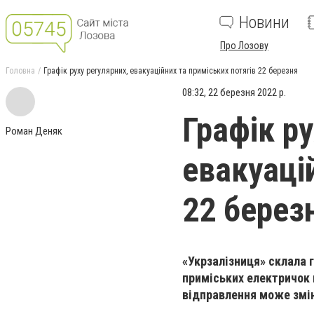
Новини
Про Лозову
Головна
Графік руху регулярних, евакуаційних та приміських потягів 22 березня
08:32, 22 березня 2022 р.
Графік ру
Роман Деняк
евакуаці
22 берез
«Укрзалізниця» склала г
приміських електричок 
відправлення може змі