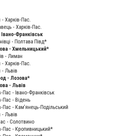
 - Харків-Пас.
авець - Харків-Пас.
 - Івано-Франківськ
нівці - Полтава Півд*
зова - Хмельницький*
ів - Лиман
 - Харків-Пас.
 - Львів
род - Лозова
*
ова - Львів
в-Пас - Івано-Франківськ
в-Пас - Відень
в-Пас - Кам'янець-Подільський
 - Львів
Пас - Солотвино
їв-Пас - Кропивницький*