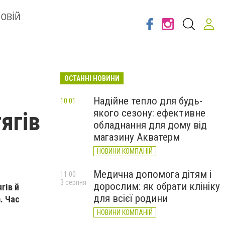
овій
ОСТАННІ НОВИНИ
Надійне тепло для будь-
10:01
якого сезону: ефективне
ягів
обладнання для дому від
магазину Акватерм
НОВИНИ КОМПАНІЙ
Медична допомога дітям і
11:00
3 серпня
дорослим: як обрати клініку
гів й
для всієї родини
. Час
НОВИНИ КОМПАНІЙ