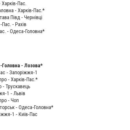
- Харків-Пас.
оловна - Харків-Пас.*
тава Півд - Чернівці
-Пас. - Рахів
ас. - Одеса-Головна*‍
а-Головна - Лозова*
Пас - Запоріжжя-1
про - Харків-Пас.*
о - Трускавець
жя-1 - Львів
про - Чоп
аторськ - Одеса-Головна*
іжжя-1 - Київ-Пас‍