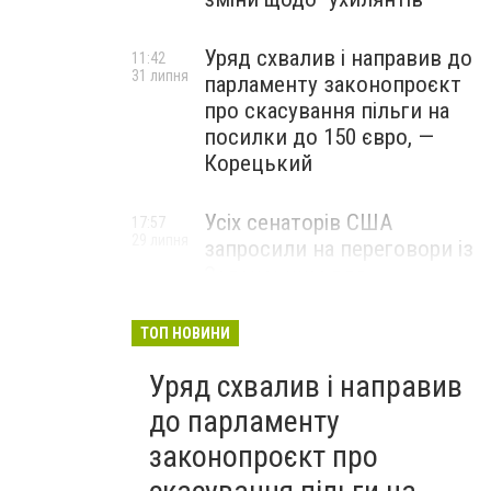
Уряд схвалив і направив до
11:42
31 липня
парламенту законопроєкт
про скасування пільги на
посилки до 150 євро, —
Корецький
Усіх сенаторів США
17:57
29 липня
запросили на переговори із
Зеленським для
обговорення санкцій проти
Росії, – The Hill
ТОП НОВИНИ
Уряд схвалив і направив
до парламенту
законопроєкт про