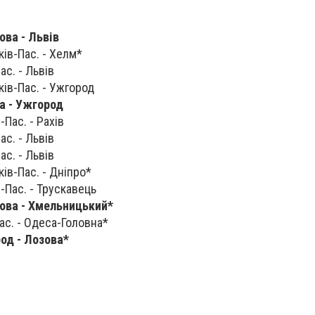
ова - Львів
ків-Пас. - Хелм*
ас. - Львів
ків-Пас. - Ужгород
ва - Ужгород
-Пас. - Рахів
ас. - Львів
ас. - Львів
ків-Пас. - Дніпро*
в-Пас. - Трускавець
зова - Хмельницький
*
Пас. - Одеса-Головна*
род - Лозова*