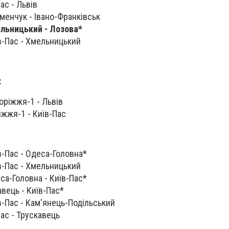
ас - Львів
еменчук - Івано-Франківськ
ельницький - Лозова
*
їв-Пас - Хмельницький
:
оріжжя-1 - Львів
іжжя-1 - Київ-Пас
в-Пас - Одеса-Головна*
їв-Пас - Хмельницький
са-Головна - Київ-Пас*
авець - Київ-Пас*
в-Пас - Кам'янець-Подільський
ас - Трускавець‍