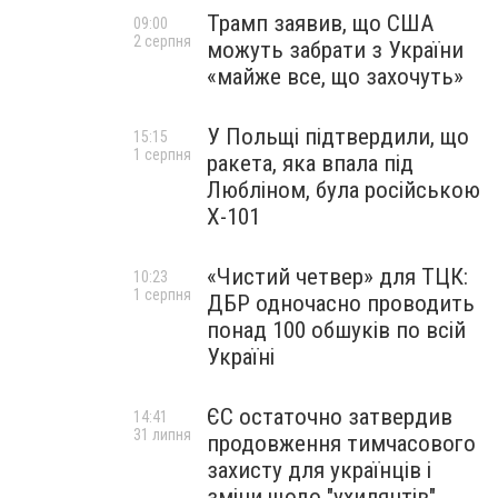
Трамп заявив, що США
09:00
2 серпня
можуть забрати з України
«майже все, що захочуть»
У Польщі підтвердили, що
15:15
1 серпня
ракета, яка впала під
Любліном, була російською
Х-101
«Чистий четвер» для ТЦК:
10:23
1 серпня
ДБР одночасно проводить
понад 100 обшуків по всій
Україні
ЄС остаточно затвердив
14:41
31 липня
продовження тимчасового
захисту для українців і
зміни щодо "ухилянтів"