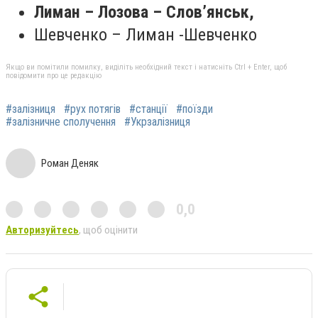
Лиман – Лозова – Слов’янськ,
Шевченко – Лиман -Шевченко
Якщо ви помітили помилку, виділіть необхідний текст і натисніть Ctrl + Enter, щоб
повідомити про це редакцію
#залізниця
#рух потягів
#станції
#поїзди
#залізничне сполучення
#Укрзалізниця
Роман Деняк
0,0
Авторизуйтесь
, щоб оцінити