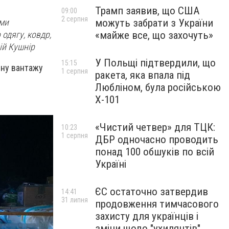
Трамп заявив, що США
09:00
2 серпня
можуть забрати з України
ами
«майже все, що захочуть»
 одягу, ковдр,
ій Кушнір
У Польщі підтвердили, що
15:15
ину вантажу
1 серпня
ракета, яка впала під
Любліном, була російською
Х-101
«Чистий четвер» для ТЦК:
10:23
1 серпня
ДБР одночасно проводить
понад 100 обшуків по всій
Україні
ЄС остаточно затвердив
14:41
31 липня
продовження тимчасового
захисту для українців і
зміни щодо "ухилянтів"