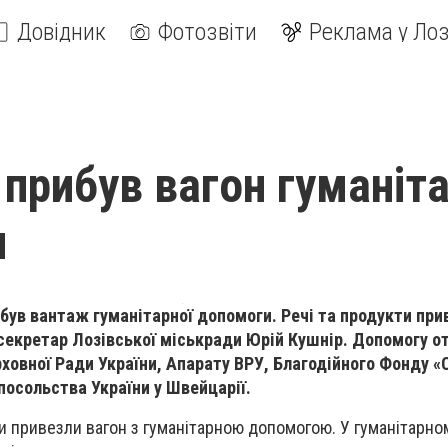
Довідник
Фотозвіти
Реклама у Лоз
 прибув вагон гуманіта
и
ибув вантаж гуманітарної допомоги. Речі та продукти при
секретар Лозівської міськради Юрій Кушнір. Допомогу 
рховної Ради України
,
Апарату
ВРУ
, Благодійного Фонду
«
 посольства
України
у Швейцарії.
и привезли вагон з гуманітарною допомогою. У гуманітарно