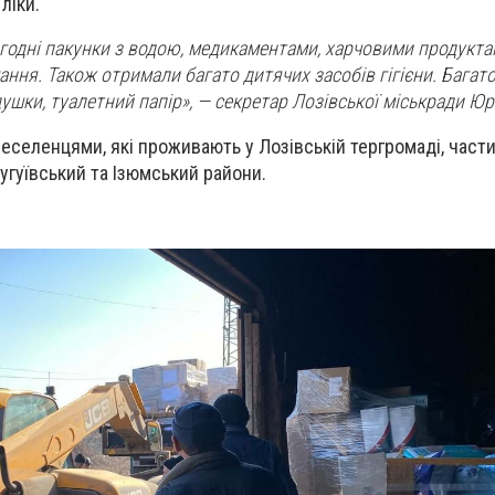
 ліки.
годні пакунки з водою, медикаментами, харчовими продукт
ння. Також отримали багато дитячих засобів гігієни. Багато
душки, туалетний папір», — секретар Лозівської міськради Юр
реселенцями, які проживають у Лозівській тергромаді, част
угуївський та Ізюмський райони.