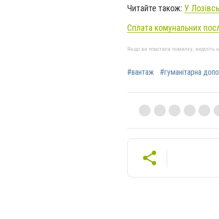
Читайте також:
У Лозівс
Сплата комунальних посл
Якщо ви помітили помилку, виділіть нео
#вантаж
#гуманітарна доп