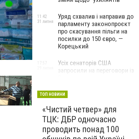
Уряд схвалив і направив до
11:42
31 липня
парламенту законопроєкт
про скасування пільги на
посилки до 150 євро, —
Корецький
Усіх сенаторів США
17:57
29 липня
запросили на переговори із
Зеленським для
обговорення санкцій проти
Росії, – The Hill
ТОП НОВИНИ
«Чистий четвер» для
ТЦК: ДБР одночасно
проводить понад 100