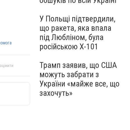
обшуків по всій Україні
У Польщі підтвердили,
що ракета, яка впала
під Любліном, була
омога
російською Х-101
Трамп заявив, що США
 оцінити
можуть забрати з
України «майже все, що
захочуть»