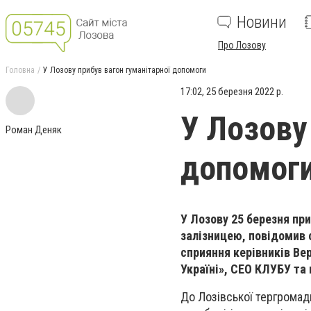
Новини
Про Лозову
Головна
У Лозову прибув вагон гуманітарної допомоги
17:02, 25 березня 2022 р.
У Лозову
Роман Деняк
допомог
У Лозову 25 березня пр
залізницею, повідомив 
сприяння керівників Ве
Україні
»
, СЕО КЛУБУ та
До Лозівської тергромад