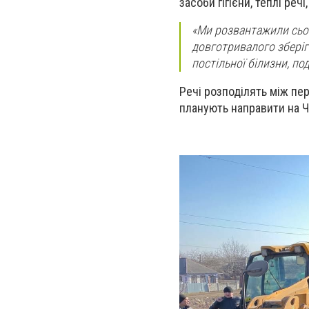
засоби гігієни, теплі речі,
«Ми розвантажили сьо
довготривалого зберіга
постільної білизни, по
Речі розподілять між пе
планують направити на Ч