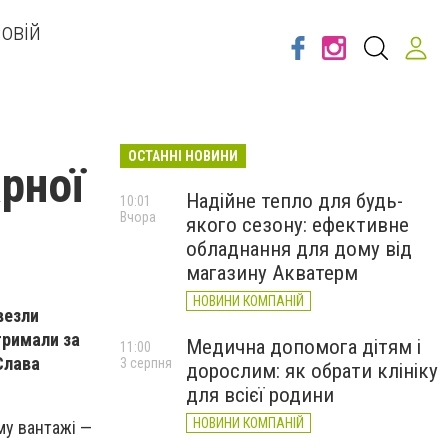
овій
ОСТАННІ НОВИНИ
рної
Надійне тепло для будь-
10:01
Вчора
якого сезону: ефективне
обладнання для дому від
магазину Акватерм
НОВИНИ КОМПАНІЙ
везли
отримали
за
Медична допомога дітям і
11:00
Слава
3 серпня
дорослим: як обрати клініку
для всієї родини
НОВИНИ КОМПАНІЙ
му вантажі —