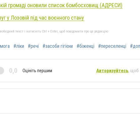
ькій громаді оновили список бомбосховищ (АДРЕСИ)
уг у Лозовій під час воєнного стану
бхідний текст і натисніть Ctrl + Enter, щоб повідомити про це редакцію
омога
#ліки
#речі
#засоби гігієни
#біженці
#переселенці
#доп
0,0
Оцініть першим
Авторизуйтесь
, щоб