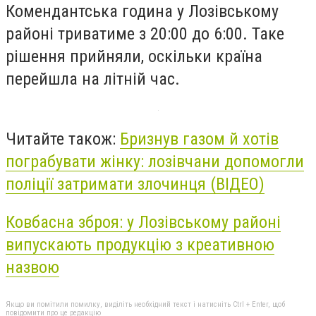
Комендантська година у Лозівському
районі триватиме з 20:00 до 6:00. Таке
рішення прийняли, оскільки країна
перейшла на літній час.
Читайте також:
Бризнув газом й хотів
пограбувати жінку: лозівчани допомогли
поліції затримати злочинця (ВІДЕО)
Ковбасна зброя: у Лозівському районі
випускають продукцію з креативною
назвою
Якщо ви помітили помилку, виділіть необхідний текст і натисніть Ctrl + Enter, щоб
повідомити про це редакцію