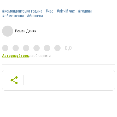
#комендантська година
#час
#літній час
#години
#обмеження
#безпека
Роман Деняк
0,0
Авторизуйтесь
, щоб оцінити