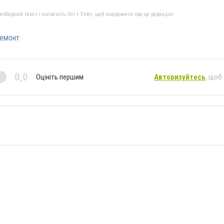
бхідний текст і натисніть Ctrl + Enter, щоб повідомити про це редакцію
емонт
0,0
Оцініть першим
Авторизуйтесь
, щоб