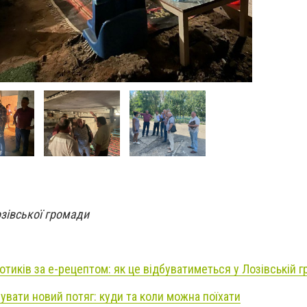
зівської громади
тиків за е-рецептом: як це відбуватиметься у Лозівській г
увати новий потяг: куди та коли можна поїхати