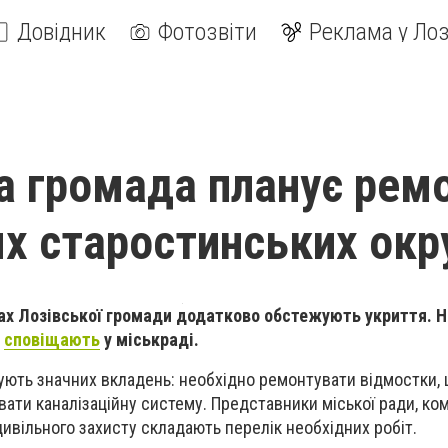
Довідник
Фотозвіти
Реклама у Лоз
а громада планує рем
ях старостинських окр
ах Лозівської громади додатково обстежують укриття. 
,
сповіщають
у міськраді.
ують значних вкладень: необхідно ремонтувати відмостки, 
вати каналізаційну систему.
Представники міської ради, ко
цивільного захисту складають перелік необхідних робіт.