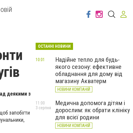
овій
ОСТАННІ НОВИНИ
онти
Надійне тепло для будь-
10:01
якого сезону: ефективне
угів
обладнання для дому від
магазину Акватерм
НОВИНИ КОМПАНІЙ
Над деякими з
Медична допомога дітям і
11:00
3 серпня
дорослим: як обрати клініку
щоб запобігти
для всієї родини
мунальники,
НОВИНИ КОМПАНІЙ