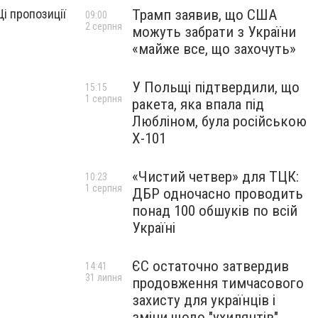
Трамп заявив, що США
і пропозиції
09:00
2 серпня
можуть забрати з України
«майже все, що захочуть»
У Польщі підтвердили, що
15:15
1 серпня
ракета, яка впала під
Любліном, була російською
Х-101
«Чистий четвер» для ТЦК:
10:23
1 серпня
ДБР одночасно проводить
понад 100 обшуків по всій
Україні
ЄС остаточно затвердив
14:41
31 липня
продовження тимчасового
захисту для українців і
зміни щодо "ухилянтів"