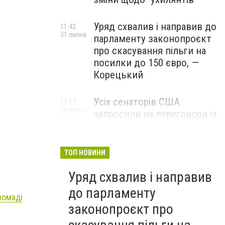
Уряд схвалив і направив до
11:42
31 липня
парламенту законопроєкт
про скасування пільги на
посилки до 150 євро, —
Корецький
Усіх сенаторів США
17:57
29 липня
запросили на переговори із
Зеленським для
обговорення санкцій проти
Росії, – The Hill
ТОП НОВИНИ
Уряд схвалив і направив
до парламенту
ромаді
законопроєкт про