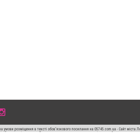
а умови розміщення в тексті обов'язкового посилання на 05745.com.ua - Сайт міста Л
сті або в якості джерела. Порушення виняткових прав переслідується Законом.