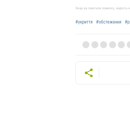
Якщо ви помітили помилку, виділіть нео
#укриття
#обстеження
#р