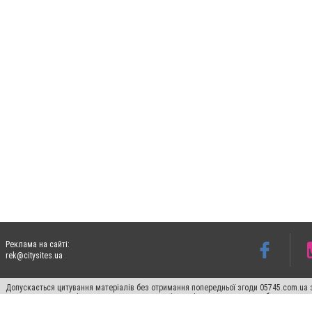
Реклама на сайті:
rek@citysites.ua
Допускається цитування матеріалів без отримання попередньої згоди 05745.com.ua з
пошукових систем гіперпосилання на цитовані статті не нижче другого абзацу в тек