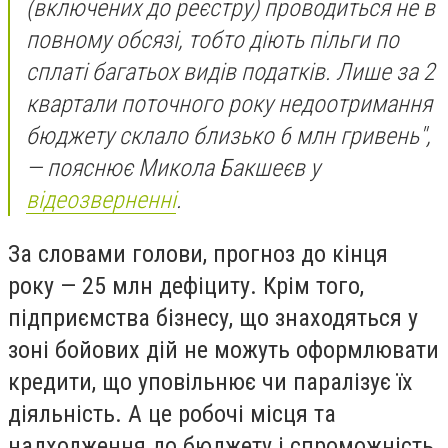
(включених до реєстру) проводиться не в
повному обсязі, тобто діють пільги по
сплаті багатьох видів податків. Лише за 2
квартали поточного року недоотримання
бюджету склало близько 6 млн гривень",
—
пояснює Микола Бакшеєв у
відеозверненні
.
За словами голови, прогноз до кінця
року
—
25 млн дефіциту. Крім того,
підприємства бізнесу, що знаходяться у
зоні бойових дій не можуть оформлювати
кредити, що уповільнює чи паралізує їх
діяльність. А це робочі місця та
надходження до бюджету і спроможність