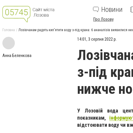
Новини
Про Лозову
Головна
Лозівчанам радять кип'ятити воду з-під крана: 6 ананалізів виявилися н
14:01, 3 серпня 2022 р.
Лозівчан
Анна Беленкова
з-під кра
нижче н
У Лозовій вода цент
показникам,
інформую
відстоювати воду чи вж