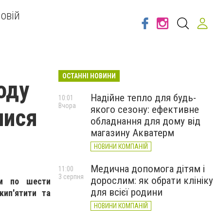
овій
ОСТАННІ НОВИНИ
оду
Надійне тепло для будь-
10:01
Вчора
якого сезону: ефективне
лися
обладнання для дому від
магазину Акватерм
НОВИНИ КОМПАНІЙ
Медична допомога дітям і
11:00
3 серпня
дорослим: як обрати клініку
ам по шести
для всієї родини
кип'ятити та
НОВИНИ КОМПАНІЙ