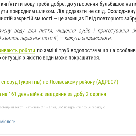
 кип’ятити воду треба добре, до утворення бульбашок на п
нути природним шляхом. Лід додавати не слід. Охолоджену
чистій закритій ємності — це захищає її від повторного заб
ячену воду для пиття, чищення зубів і приготування їж
хвилин, перш ніж пити її",
—
кажуть епідеміологи.
ривають роботи
по заміні труб водопостачання на особли
го ситуація з якістю води може покращитися.
 споруд (укриттів) по Лозівському району (АДРЕСИ)
 на 161 день війни: зведення за добу 2 серпня
бхідний текст і натисніть Ctrl + Enter, щоб повідомити про це редакцію
еміологи