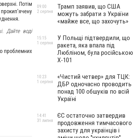
оверхні. Потім
Трамп заявив, що США
09:00
 прокип'ячену
2 серпня
можуть забрати з України
руднення.
«майже все, що захочуть»
і. Дайте воді
У Польщі підтвердили, що
15:15
1 серпня
ракета, яка впала під
во проблемних
Любліном, була російською
Х-101
«Чистий четвер» для ТЦК:
10:23
1 серпня
ДБР одночасно проводить
понад 100 обшуків по всій
Україні
ЄС остаточно затвердив
14:41
31 липня
продовження тимчасового
захисту для українців і
зміни щодо "ухилянтів"