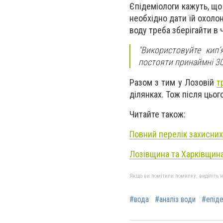
Єпідеміологи кажуть, що
необхідно дати їй охоло
воду треба зберігайти в 
"Використовуйте кип’
постояти принаймні 30 
Разом з тим у Лозовій
т
ділянках. Тож після цьо
Читайте також:
Повний перелік захисних
Лозівщина та Харківщина
Якщо ви помітили помилку, виділіть нео
#вода
#аналіз води
#епід