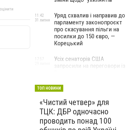
 оцінити
Уряд схвалив і направив до
11:42
31 липня
парламенту законопроєкт
про скасування пільги на
посилки до 150 євро, —
Корецький
Усіх сенаторів США
17:57
29 липня
запросили на переговори із
Зеленським для
обговорення санкцій проти
Росії, – The Hill
ТОП НОВИНИ
«Чистий четвер» для
ТЦК: ДБР одночасно
проводить понад 100