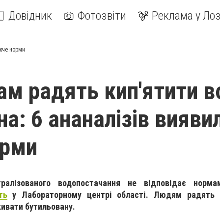
Довідник
Фотозвіти
Реклама у Лоз
ижче норми
ам радять кип'ятити в
на: 6 ананалізів вияви
орми
ралізованого водопостачання не відповідає норм
ть
у Лабораторному центрі області. Людям радять 
ивати бутильовану.