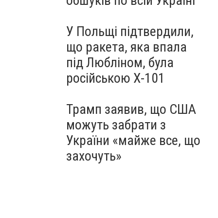
обшуків по всій Україні
У Польщі підтвердили,
що ракета, яка впала
під Любліном, була
російською Х-101
Трамп заявив, що США
можуть забрати з
України «майже все, що
захочуть»