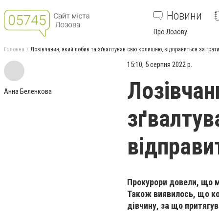
Новини
Про Лозову
Головна
Лозівчанин, який побив та зґвалтував свю колишню, відправиться за ґрат
15:10, 5 серпня 2022 р.
Лозівчан
Анна Беленкова
зґвалтув
відправи
Прокурори довели, що м
Також виявилось, що ко
дівчину, за що притягу