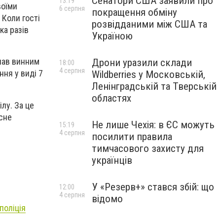
Сенатори США заявили про
13:19
воїми
6 серпня
покращення обміну
 Коли гості
розвідданими між США та
ка разів
Україною
нав винним
Дрони уразили склади
18:00
4 серпня
ння у виді 7
Wildberries у Московській,
Ленінградській та Тверській
областях
лу. За це
есне
Не лише Чехія: в ЄС можуть
15:19
4 серпня
посилити правила
тимчасового захисту для
українців
У «Резерв+» стався збій: що
12:00
4 серпня
відомо
поліція