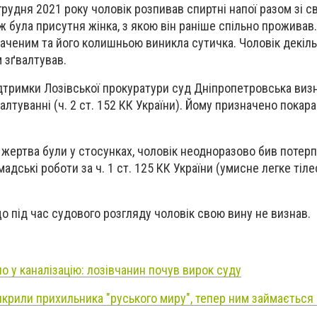
грудня 2021 року чоловік розпивав спиртні напої разом зі с
ж була присутня жінка, з якою він раніше спільно проживав.
аченим та його колишньою виникла сутичка. Чоловік декіль
м зґвалтував.
ідтримки Лозівської прокуратури суд Дніпропетровська виз
валтуванні (ч. 2 ст. 152 КК України). Йому призначено покара
 жертва були у стосунках, чоловік неодноразово бив потерпі
адські роботи за ч. 1 ст. 125 КК України (умисне легке тіл
що під час судового розгляду чоловік свою вину не визнав.
ло у каналізацію: лозівчанин почув вирок суду
крили прихильника "руського миру", тепер ним займається 