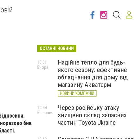
овій
ОСТАННІ НОВИНИ
Надійне тепло для будь-
10:01
Вчора
якого сезону: ефективне
обладнання для дому від
магазину Акватерм
НОВИНИ КОМПАНІЙ
Через російську атаку
14:44
6 серпня
знищено склад запасних
відносини.
частин Toyota Ukraine
дноразово бив
бласті.