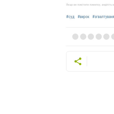
Якщо ви помітили помилку, виділіть нео
#суд
#вирок
#згвалтуван