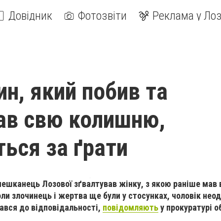
Довідник
Фотозвіти
Реклама у Лоз
и
ин, який побив та
ав свю колишню,
ться за ґрати
ешканець Лозової зґвалтував жінку, з якою раніше мав 
ли злочинець і жертва ще були у стосунках, чоловік нео
вався до відповідальності,
повідомляють
у прокуратурі о