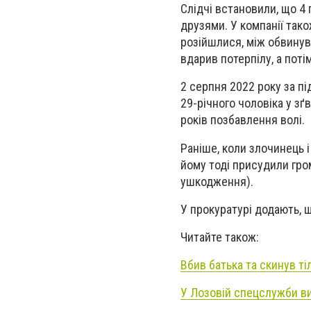
Слідчі встановили, що 4 
друзями. У компанії тако
розійшлися, між обвинув
вдарив потерпілу, а поті
2 серпня 2022 року за п
29-річного чоловіка у зґ
років позбавлення волі.
Раніше, коли злочинець і
йому тоді присудили гром
ушкодження).
У прокуратурі додають, 
Читайте також:
Вбив батька та скинув ті
У Лозовій спецслужби ви