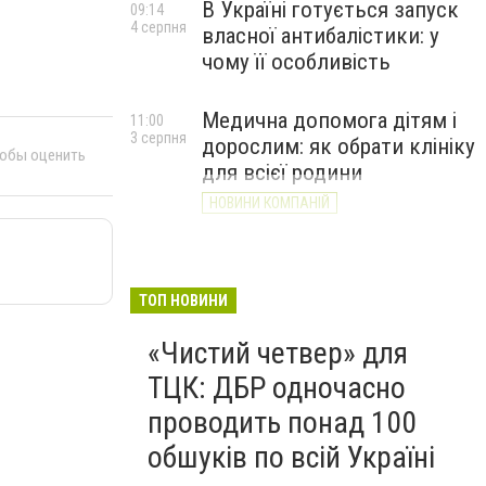
В Україні готується запуск
09:14
4 серпня
власної антибалістики: у
чому її особливість
Медична допомога дітям і
11:00
3 серпня
дорослим: як обрати клініку
тобы оценить
для всієї родини
НОВИНИ КОМПАНІЙ
ТОП НОВИНИ
«Чистий четвер» для
ТЦК: ДБР одночасно
проводить понад 100
обшуків по всій Україні