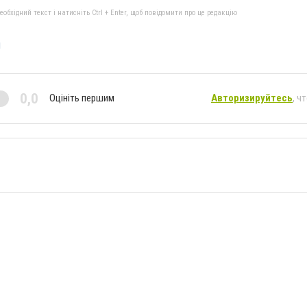
бхідний текст і натисніть Ctrl + Enter, щоб повідомити про це редакцію
я
0,0
Оцініть першим
Авторизируйтесь
, ч