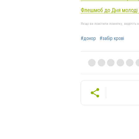
Флешмоб до Дня молоді у
Якщо ви помітили помилку, виділіть нео
#донор
#забір крові