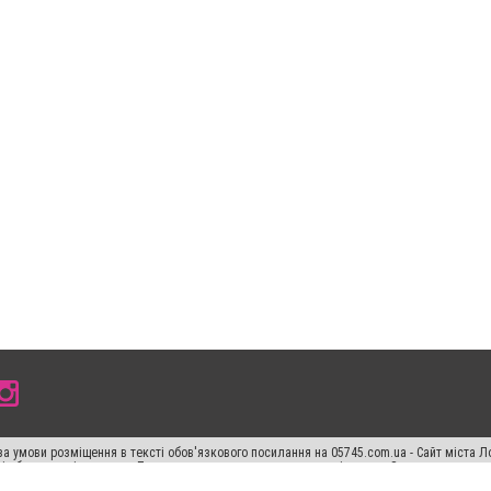
а умови розміщення в тексті обов'язкового посилання на 05745.com.ua - Сайт міста Л
сті або в якості джерела. Порушення виняткових прав переслідується Законом.