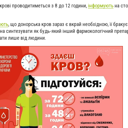
крові проводитиметься з 8 до 12 години,
інформують
на сто
ають
, що донорська кров зараз є вкрай необхідною, її браку
на синтезувати як будь-який інший фармокологічний препар
мати лише від людини.