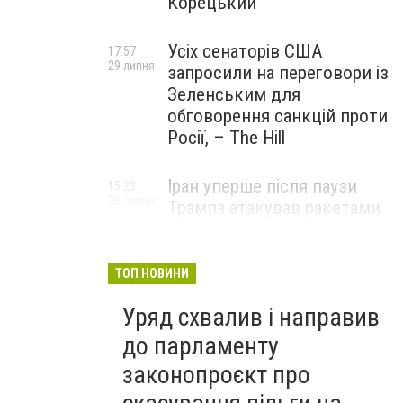
Корецький
Усіх сенаторів США
17:57
29 липня
запросили на переговори із
Зеленським для
обговорення санкцій проти
Росії, – The Hill
Іран уперше після паузи
15:23
29 липня
Трампа атакував ракетами
американську базу
ТОП НОВИНИ
Уряд схвалив і направив
до парламенту
законопроєкт про