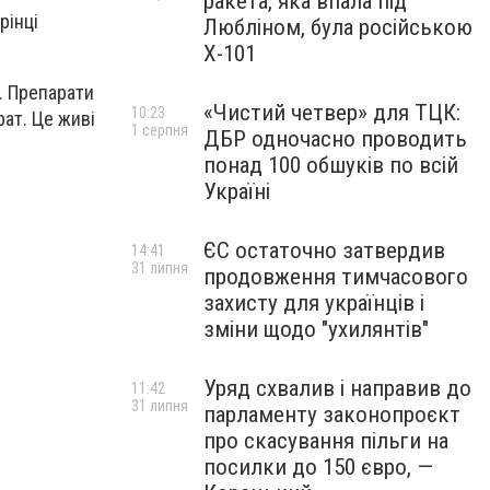
ракета, яка впала під
рінці
Любліном, була російською
Х-101
є. Препарати
«Чистий четвер» для ТЦК:
10:23
ат. Це живі
1 серпня
ДБР одночасно проводить
понад 100 обшуків по всій
Україні
ЄС остаточно затвердив
14:41
31 липня
продовження тимчасового
захисту для українців і
зміни щодо "ухилянтів"
Уряд схвалив і направив до
11:42
31 липня
парламенту законопроєкт
про скасування пільги на
посилки до 150 євро, —