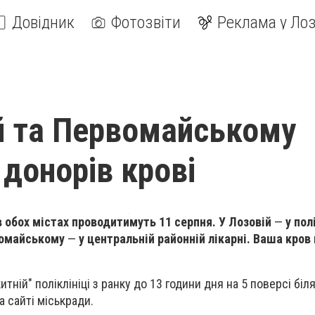
Довідник
Фотозвіти
Реклама у Лоз
й та Первомайському
донорів крові
в обох містах проводитимуть 11 серпня. У Лозовій
—
у пол
рвомайському
—
у центральній районній лікарні. Ваша кро
тній" поліклініці з ранку до 13 години дня на 5 поверсі біля
а сайті міськради.