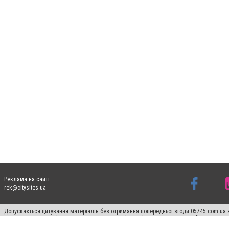
Реклама на сайті:
rek@citysites.ua
Допускається цитування матеріалів без отримання попередньої згоди 05745.com.ua з
пошукових систем гіперпосилання на цитовані статті не нижче другого абзацу в тек