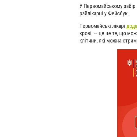
У Первомайському забір 
райлікарні у Фейсбук.
Первомайські лікарі
дод
крові
—
це не те, що мож
клітини, які можна отри