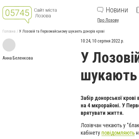
Новини
Про Лозову
Головна
У Лозовій та Первомайському шукають донорів крові
10:24, 10 серпня 2022 р.
У Лозові
Анна Беленкова
шукають 
Забір донорської крові 
на 4 мкрорайоні. У Пе
врятувати життя.
Лозівчан чекають у "блаки
кабінету
повідомляють
н