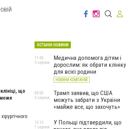
овій
ОСТАННІ НОВИНИ
Медична допомога дітям і
11:00
3 серпня
дорослим: як обрати клініку
для всієї родини
НОВИНИ КОМПАНІЙ
іклініці, що
Трамп заявив, що США
09:00
в може
2 серпня
можуть забрати з України
«майже все, що захочуть»
 хірургічного
У Польщі підтвердили, що
15:15
1 серпня