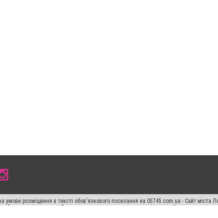
а умови розміщення в тексті обов'язкового посилання на 05745.com.ua - Сайт міста Л
сті або в якості джерела. Порушення виняткових прав переслідується Законом.