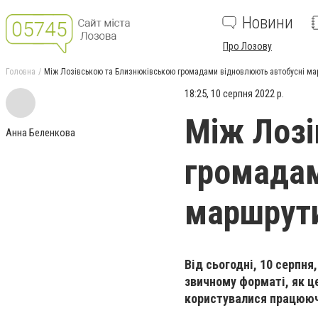
Новини
Про Лозову
Головна
Між Лозівською та Близнюківською громадами відновлюють автобусні м
18:25, 10 серпня 2022 р.
Між Лозі
Анна Беленкова
громадам
маршрут
Від сьогодні, 10 серпн
звичному форматі, як ц
користувалися працюючі