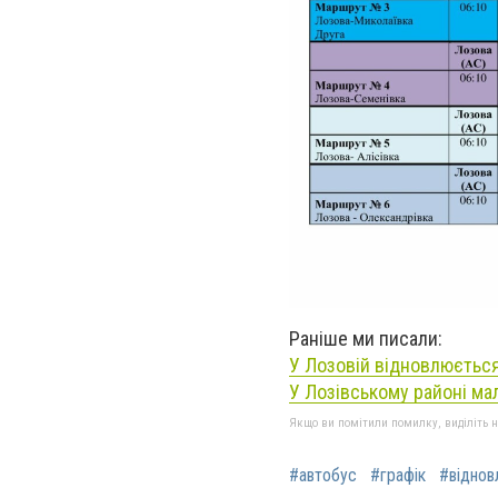
Раніше ми писали:
У Лозовій відновлюєтьс
У Лозівському районі ма
Якщо ви помітили помилку, виділіть нео
#автобус
#графік
#віднов