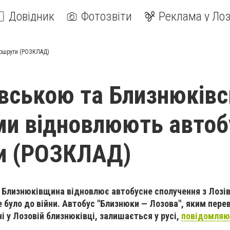
Довідник
Фотозвіти
Реклама у Лоз
аршрути (РОЗКЛАД)
вською та Близнюків
и відновлюють автоб
и (РОЗКЛАД)
я, Близнюківщина відновлює автобусне сполучення з Лоз
е було до війни. Автобус "Близнюки — Лозова", яким пер
 у Лозовій близнюківці, залишається у русі,
повідомляю