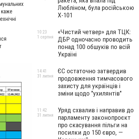
ракета, яка впала під
омунальних
Любліном, була російською
, каже
Х-101
ехнічні
«Чистий четвер» для ТЦК:
10:23
1 серпня
ися
ДБР одночасно проводить
т
понад 100 обшуків по всій
Україні
ЄС остаточно затвердив
14:41
31 липня
продовження тимчасового
захисту для українців і
зміни щодо "ухилянтів"
Уряд схвалив і направив до
11:42
31 липня
парламенту законопроєкт
про скасування пільги на
посилки до 150 євро, —