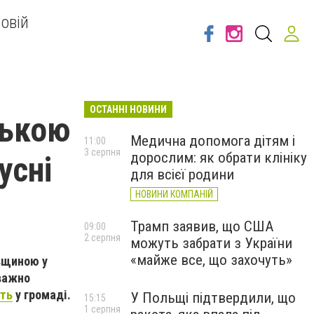
овій
ОСТАННІ НОВИНИ
ською
Медична допомога дітям і
11:00
3 серпня
дорослим: як обрати клініку
усні
для всієї родини
НОВИНИ КОМПАНІЙ
Трамп заявив, що США
09:00
2 серпня
можуть забрати з України
«майже все, що захочуть»
івщиною у
еважно
ть
у громаді.
У Польщі підтвердили, що
15:15
1 серпня