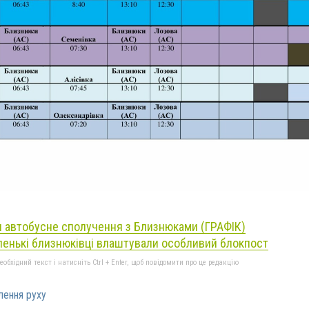
я автобусне сполучення з Близнюками (ГРАФІК)
ленькі близнюківці влаштували особливий блокпост
бхідний текст і натисніть Ctrl + Enter, щоб повідомити про це редакцію
лення руху