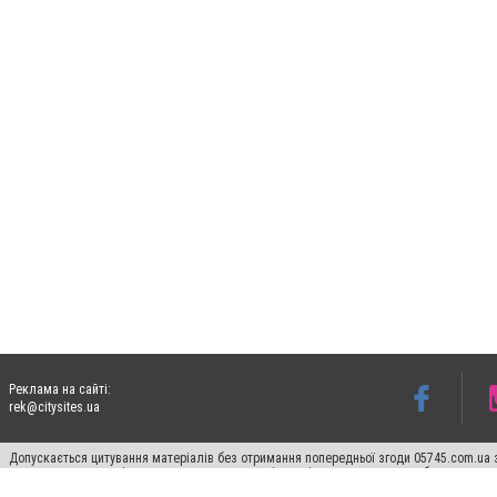
Реклама на сайті:
rek@citysites.ua
Допускається цитування матеріалів без отримання попередньої згоди 05745.com.ua з
пошукових систем гіперпосилання на цитовані статті не нижче другого абзацу в тек