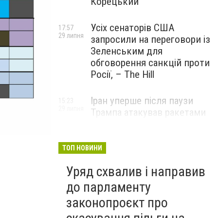
Корецький
Усіх сенаторів США
17:57
29 липня
запросили на переговори із
Зеленським для
обговорення санкцій проти
Росії, – The Hill
Іран уперше після паузи
15:23
29 липня
Трампа атакував ракетами
американську базу
ТОП НОВИНИ
Уряд схвалив і направив
до парламенту
законопроєкт про