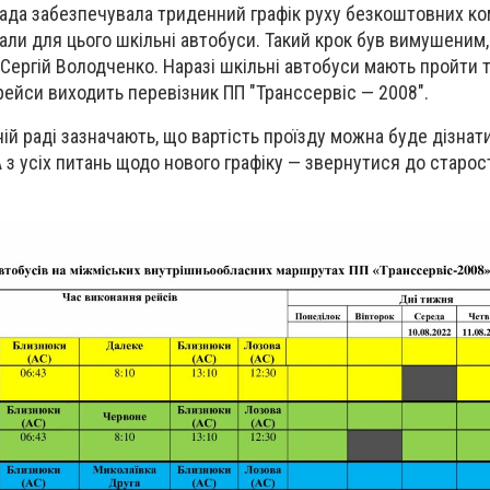
рада забезпечувала триденний графік руху безкоштовних к
али для цього шкільні автобуси. Такий крок був вимушеним
Сергій Володченко. Наразі шкільні автобуси мають пройти т
 рейси виходить перевізник ПП "Транссервіс
—
2008".
ій раді зазначають, що вартість проїзду можна буде дізнат
 з усіх питань щодо нового графіку
—
звернутися до старос