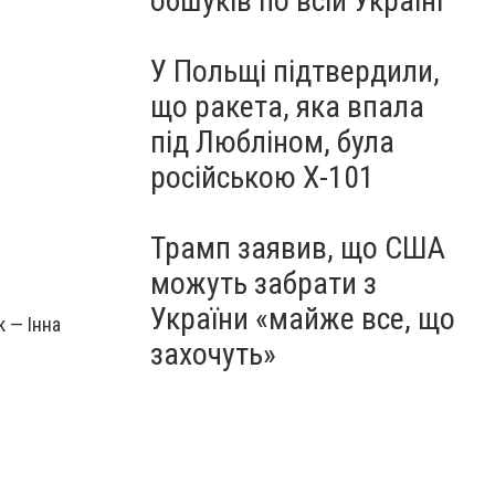
обшуків по всій Україні
У Польщі підтвердили,
що ракета, яка впала
під Любліном, була
російською Х-101
Трамп заявив, що США
можуть забрати з
України «майже все, що
к — Інна
захочуть»