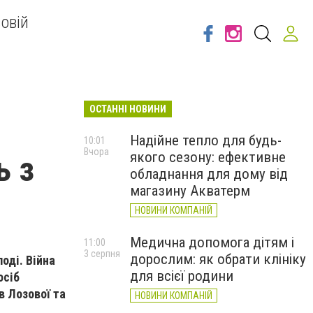
овій
ОСТАННІ НОВИНИ
Надійне тепло для будь-
10:01
Вчора
якого сезону: ефективне
ь з
обладнання для дому від
магазину Акватерм
НОВИНИ КОМПАНІЙ
Медична допомога дітям і
11:00
3 серпня
дорослим: як обрати клініку
оді. Війна
для всієї родини
осіб
в Лозової та
НОВИНИ КОМПАНІЙ