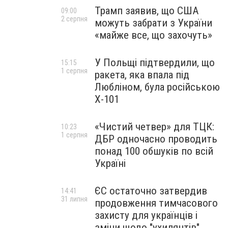
Трамп заявив, що США
09:00
2 серпня
можуть забрати з України
«майже все, що захочуть»
У Польщі підтвердили, що
15:15
1 серпня
ракета, яка впала під
Любліном, була російською
Х-101
«Чистий четвер» для ТЦК:
10:23
1 серпня
ДБР одночасно проводить
понад 100 обшуків по всій
Україні
ЄС остаточно затвердив
14:41
31 липня
продовження тимчасового
захисту для українців і
зміни щодо "ухилянтів"