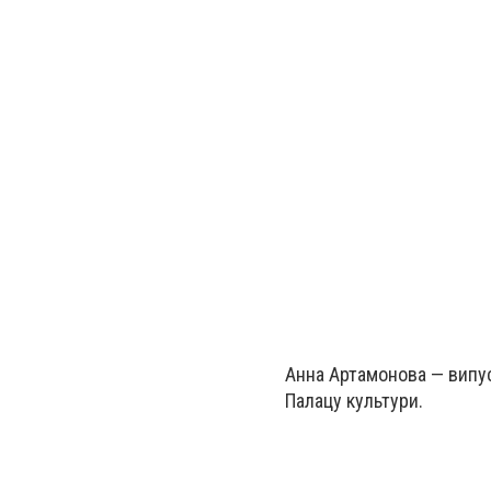
Анна Артамонова
—
випус
Палацу культури.