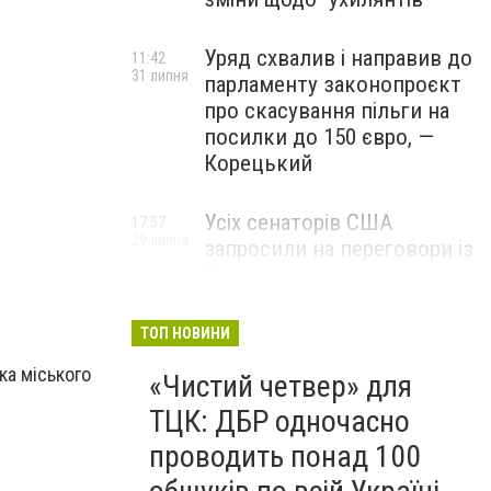
Уряд схвалив і направив до
11:42
31 липня
парламенту законопроєкт
про скасування пільги на
посилки до 150 євро, —
Корецький
Усіх сенаторів США
17:57
29 липня
запросили на переговори із
Зеленським для
обговорення санкцій проти
Росії, – The Hill
ТОП НОВИНИ
ка міського
«Чистий четвер» для
ТЦК: ДБР одночасно
проводить понад 100