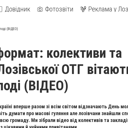
Довідник
Фотозвіти
Реклама у Лоз
лоді (ВІДЕО)
формат: колективи та
Лозівської ОТГ вітают
оді (ВІДЕО)
Україні вперше разом зі всім світом відзначають День мол
іть думати про масові гуляння але лозівчани знайшли сп
 всю громаду. Ми зібрали відео від колективів та закладі
 з цікавими й чуйними привітанями.