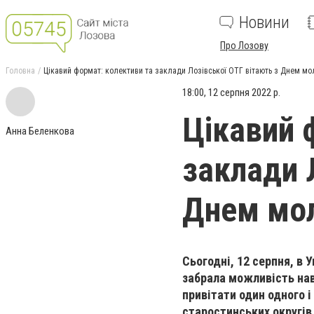
Новини
Про Лозову
Головна
Цікавий формат: колективи та заклади Лозівської ОТГ вітають з Днем мо
18:00, 12 серпня 2022 р.
Цікавий 
Анна Беленкова
заклади 
Днем мол
Сьогодні, 12 серпня, в 
забрала можливість нав
привітати один одного і
старостинських округів