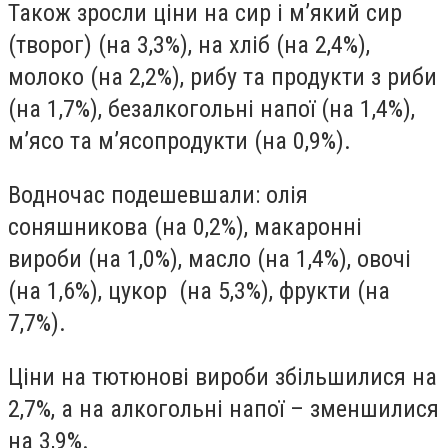
Також зросли ціни на сир і м’який сир
(творог) (на 3,3%), на хліб (на 2,4%),
молоко (на 2,2%), рибу та продукти з риби
(на 1,7%), безалкогольні напої (на 1,4%),
м’ясо та м’ясопродукти (на 0,9%).
Водночас подешевшали: олія
соняшникова (на 0,2%), макаронні
вироби (на 1,0%), масло (на 1,4%), овочі
(на 1,6%), цукор (на 5,3%), фрукти (на
7,7%).
Ціни на тютюнові вироби збільшилися на
2,7%, а на алкогольні напої – зменшилися
на 3,9%.