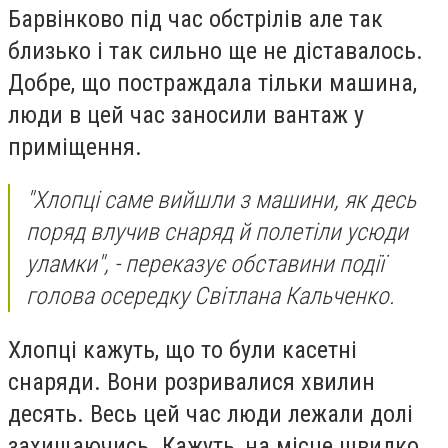
Барвінково під час обстрілів але так
близько і так сильно ще не діставалось.
Добре, що постраждала тільки машина,
люди в цей час заносили вантаж у
приміщення.
"Хлопці саме вийшли з машини, як десь
поряд влучив снаряд й полетіли усюди
уламки", - переказує обставини події
голова осередку Світлана Кальченко.
Хлопці кажуть, що то були касетні
снаряди. Вони розривалися хвилин
десять. Весь цей час люди лежали долі
захищаючись. Кажуть, на місце швидко