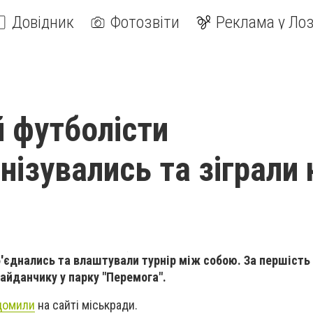
Довідник
Фотозвіти
Реклама у Лоз
й футболісти
нізувались та зіграли 
б'єднались та влаштували турнір між собою. За першіст
майданчику у парку "Перемога".
домили
на сайті міськради.