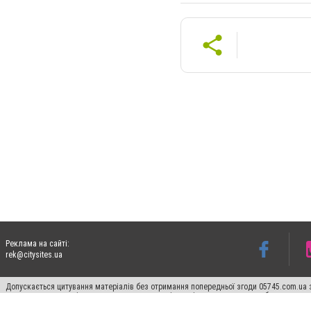
Реклама на сайті:
rek@citysites.ua
Допускається цитування матеріалів без отримання попередньої згоди 05745.com.ua з
пошукових систем гіперпосилання на цитовані статті не нижче другого абзацу в тек