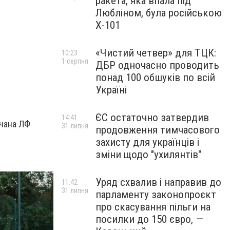
ракета, яка впала під
Любліном, була російською
Х-101
«Чистий четвер» для ТЦК:
10:23
1 серпня
ДБР одночасно проводить
понад 100 обшуків по всій
Україні
ЄС остаточно затвердив
14:41
вчана ЛФ
31 липня
продовження тимчасового
захисту для українців і
зміни щодо "ухилянтів"
Уряд схвалив і направив до
11:42
31 липня
парламенту законопроєкт
про скасування пільги на
посилки до 150 євро, —