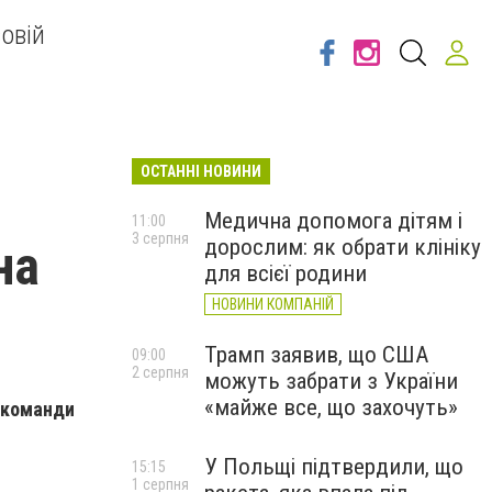
овій
ОСТАННІ НОВИНИ
Медична допомога дітям і
11:00
3 серпня
дорослим: як обрати клініку
на
для всієї родини
НОВИНИ КОМПАНІЙ
Трамп заявив, що США
09:00
2 серпня
можуть забрати з України
«майже все, що захочуть»
ь команди
У Польщі підтвердили, що
15:15
1 серпня