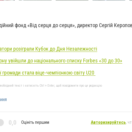
дійний фонд «Від серця до серця», директор Сергій Керопов
атори розіграли Кубок до Дня Незалежності
ону увійшли до національного списку Forbes «30 до 30»
ї громади стала віце-чемпіонкою світу U20
бхідний текст і натисніть Ctrl + Enter, щоб повідомити про це редакцію
ання
0,0
Оцініть першим
Авторизируйтесь
, ч