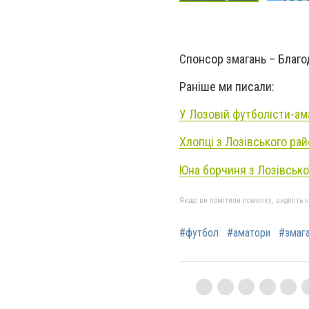
Спонсор змагань – Благо
Раніше ми писали:
У Лозовій футболісти-ам
Хлопці з Лозівського рай
Юна борчиня з Лозівсько
Якщо ви помітили помилку, виділіть нео
#футбол
#аматори
#змаг