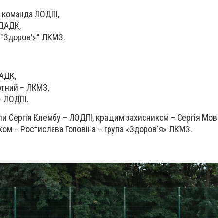
 команда ЛОДПІ,
ХДАДК,
а "Здоров'я" ЛКМЗ.
ДАДК,
тний – ЛКМЗ,
– ЛОДПІ.
и Сергія Клембу – ЛОДПІ, кращим захисником – Сергія Мо
ом – Ростислава Головіна – група «Здоров'я» ЛКМЗ.