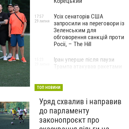
Корецький
Усіх сенаторів США
17:57
29 липня
запросили на переговори із
Зеленським для
обговорення санкцій проти
Росії, – The Hill
Іран уперше після паузи
15:23
29 липня
Трампа атакував ракетами
американську базу
ТОП НОВИНИ
Уряд схвалив і направив
до парламенту
законопроєкт про