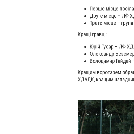
Перше місце посіла
Друге місце – ЛФ 
Третє місце – груп
Кращі гравці:
Юрій Гусар – ЛФ Х
Олександр Безсмер
Володимир Гайдай 
Кращим воротарем обрал
ХДАДК, кращим нападник