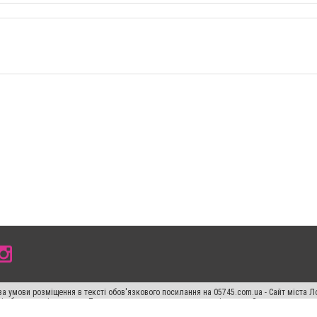
а умови розміщення в тексті обов'язкового посилання на 05745.com.ua - Сайт міста Л
сті або в якості джерела. Порушення виняткових прав переслідується Законом.