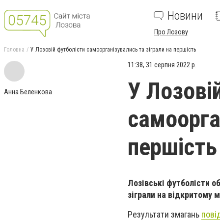
Новини
Про Лозову
Головна
У Лозовій футболісти самоорганізувались та зіграли на першість
11:38, 31 серпня 2022 р.
У Лозові
Анна Беленкова
самоорга
першість
Лозівські футболісти о
зіграли на відкритому 
Результати змагань
пові